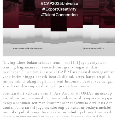
“Living Lines bukan sekadar tema— tapi ini juga pernyataan
tentang bagaimana seni menelusuri gerak, ingatan, dan
perubahan,” ujar tim kuratorial CAP. “Dari praktik menggambar
yang intim hingga bentuk-bentuk digital, karya-karya terpilih
ini memaknai ulang bagaimana seni Indonesia berdenyut dengan
kesadaran dan empati di tengah perubahan zaman.”
Sorotan dari keikutsertaan J+ Art Awards di OKIAF mencakup
visibilitas internasional. Seniman Indonesia ditempatkan sejajar
dengan seniman-seniman kontemporer terkemuka dari Asia dan
dunia. Pameran ini juga mendorong pertukaran budaya melalui
interaksi publik yang dinamis dan membuka peluang komersial
dengan mempertemukan para kolektor, kurator, dan pelaku