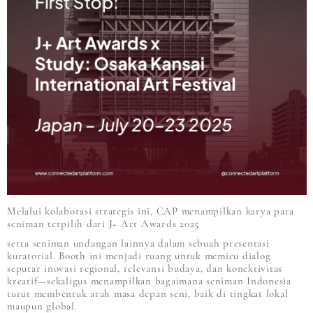
Melalui kolaborasi strategis ini, CAP menampilkan karya para
seniman terpilih dari J+ Art Awards 2025
serta seniman undangan lainnya dalam sebuah presentasi
kuratorial. Booth ini menjadi ruang untuk memicu dialog
seputar inovasi regional, relevansi budaya, dan konektivitas
kreatif—sekaligus menampilkan bagaimana seniman Indonesia
turut membentuk arah masa depan seni, baik di tingkat lokal
maupun global.