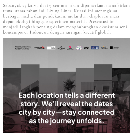
Sebanyak 23 karya dari 9 seniman akan dipamerkan, menafsirkan
tema utama tahun ini: Living Lines. Kurasi ini merangkum
berbagai media dan pendekatan, mulai dari eksplorasi masa
depan ekologi hingga eksperimen material. Presentasi ini
menjadi langkah penting dalam menghubungkan ekosistem seni
kontemporer Indonesia dengan jaringan kreatif global.