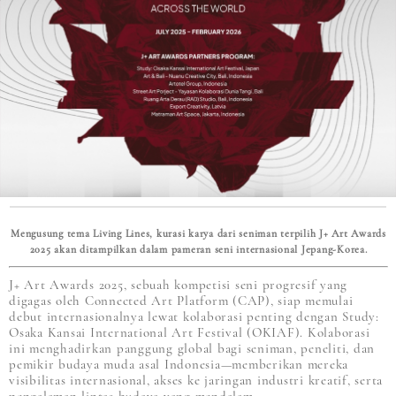
Mengusung tema Living Lines, kurasi karya dari seniman terpilih J+ Art Awards
2025 akan ditampilkan dalam pameran seni internasional Jepang-Korea.
J+ Art Awards 2025, sebuah kompetisi seni progresif yang
digagas oleh Connected Art Platform (CAP), siap memulai
debut internasionalnya lewat kolaborasi penting dengan Study:
Osaka Kansai International Art Festival (OKIAF). Kolaborasi
ini menghadirkan panggung global bagi seniman, peneliti, dan
pemikir budaya muda asal Indonesia—memberikan mereka
visibilitas internasional, akses ke jaringan industri kreatif, serta