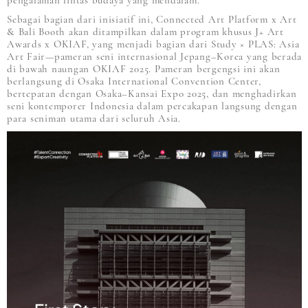
pengalaman lintas budaya yang mendalam.
Sebagai bagian dari inisiatif ini, Connected Art Platform x Art
& Bali Booth akan ditampilkan dalam program khusus J+ Art
Awards x OKIAF, yang menjadi bagian dari Study × PLAS: Asia
Art Fair—pameran seni internasional Jepang–Korea yang berada
di bawah naungan OKIAF 2025. Pameran bergengsi ini akan
berlangsung di Osaka International Convention Center,
bertepatan dengan Osaka–Kansai Expo 2025, dan menghadirkan
seni kontemporer Indonesia dalam percakapan langsung dengan
para seniman utama dari seluruh Asia.