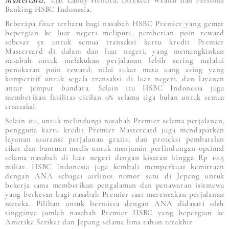
Mastercard,”
ujar Lanny Hendra, Direktur Wealth dan Personal
Banking HSBC Indonesia.
Beberapa fitur terbaru bagi nasabah HSBC Premier yang gemar
bepergian ke luar negeri meliputi, pemberian poin reward
sebesar 5x untuk semua transaksi kartu kredit Premier
Mastercard di dalam dan luar negeri, yang memungkinkan
nasabah untuk melakukan perjalanan lebih sering melalui
penukaran poin reward; nilai tukar mata uang asing yang
kompetitif untuk segala transaksi di luar negeri, dan layanan
antar jemput bandara. Selain itu HSBC Indonesia juga
memberikan fasilitas cicilan 0% selama tiga bulan untuk semua
transaksi.
Selain itu, untuk melindungi nasabah Premier selama perjalanan,
pengguna kartu kredit Premier Mastercard juga mendapatkan
layanan asuransi perjalanan gratis, dan proteksi pembatalan
tiket dan bantuan medis untuk menjamin perlindungan optimal
selama nasabah di luar negeri dengan kisaran hingga Rp 10,5
miliar. HSBC Indonesia juga kembali memperkuat kemitraan
dengan ANA sebagai airlines nomor satu di Jepang untuk
bekerja sama memberikan pengalaman dan penawaran isitmewa
yang berkesan bagi nasabah Premier saat merencakan perjalanan
mereka. Pilihan untuk bermitra dengan ANA didasari oleh
tingginya jumlah nasabah Premier HSBC yang bepergian ke
Amerika Serikat dan Jepang selama lima tahun terakhir.