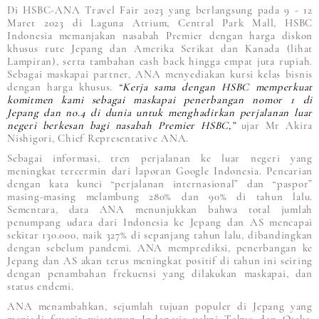
Di HSBC-ANA Travel Fair 2023 yang berlangsung pada 9 - 12
Maret 2023 di Laguna Atrium, Central Park Mall, HSBC
Indonesia memanjakan nasabah Premier dengan harga diskon
khusus rute Jepang dan Amerika Serikat dan Kanada (lihat
Lampiran), serta tambahan cash back hingga empat juta rupiah.
Sebagai maskapai partner, ANA menyediakan kursi kelas bisnis
dengan harga khusus.
“Kerja sama dengan HSBC memperkuat
komitmen kami sebagai maskapai penerbangan nomor 1 di
Jepang dan no.4 di dunia untuk menghadirkan perjalanan luar
negeri berkesan bagi nasabah Premier HSBC,”
ujar Mr Akira
Nishigori, Chief Representative ANA.
Sebagai informasi, tren perjalanan ke luar negeri yang
meningkat tercermin dari laporan Google Indonesia. Pencarian
dengan kata kunci “perjalanan internasional” dan “paspor”
masing-masing melambung 280% dan 90% di tahun lalu.
Sementara, data ANA menunjukkan bahwa total jumlah
penumpang udara dari Indonesia ke Jepang dan AS mencapai
sekitar 130.000, naik 327% di sepanjang tahun lalu, dibandingkan
dengan sebelum pandemi. ANA memprediksi, penerbangan ke
Jepang dan AS akan terus meningkat positif di tahun ini seiring
dengan penambahan frekuensi yang dilakukan maskapai, dan
status endemi.
ANA menambahkan, sejumlah tujuan populer di Jepang yang