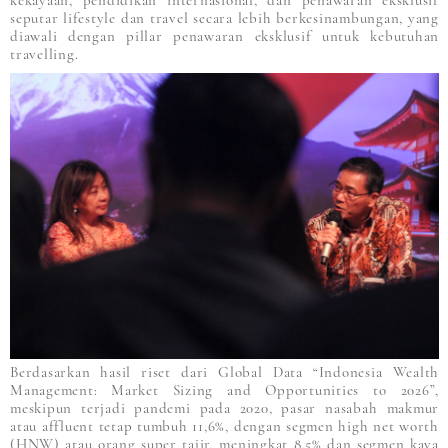
kekayaan, pendidikan internasional, dan penawaran eksklusif
seputar lifestyle dan travel secara lebih berkesinambungan, yang
diawali dengan pillar penawaran eksklusif untuk kebutuhan
travelling.
Berdasarkan hasil riset dari Global Data “Indonesia Wealth
Management: Market Sizing and Opportunities to 2026”,
meskipun terjadi pandemi pada 2020, pasar nasabah makmur
atau affluent tetap tumbuh 11,6%, dengan segmen high net worth
(HNW) atau orang super tajir, meningkat 8,5% dan segmen kaya