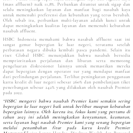
(mass affluent) naik 11,8%. Perbankan dituntut untuk sigap dan
selalu meningkatkan layanan dan manfaat bagi nasabah kaya
untuk memenuhi preferensi dan kebutuhan yang terus berubah.
Oleh sebab itu, perbankan multi-layanan adalah kunci untuk
dapat meningkatkan kualitas layanan dan memenuhi kebutuhan
nasabah affluent.
HSBC Indonesia memahami bahwa nasabah affluent saat ini
sangat gemar bepergian ke luar negeri, terutama setelah
perbatasan negara dibuka kembali pasca pandemi. Selain itu
riset Global HSBC menunjukkan bahwa nasabah bersedia
memprioritaskan perjalanan dan liburan serta memotong
pengeluaran diskresioner lainnya untuk memastikan mereka
dapat bepergian dengan operator tur yang mendapat manfaat
dari perlindungan perjalanan. Terlihat peningkatan penggunaan
kartu kredit di luar negeri sebesar 260% dan pembelanjaan tiket
penerbangan sebesar 242% yang dilakukan oleh nasabah Premier
pada 2022.
“HSBC mengerti bahwa nasabah Premier kami semakin sering
bepergian ke luar negeri baik untuk berlibur maupun kebutuhan
bepergian lainnya. Oleh karena itu, fokus kami yang pertama di
tahun 2023 ini adalah meningkatkan kenyamanan, keamanan,
serta layanan bagi nasabah Premier kami yang senang bepergian
melalui penambahan fitur pada kartu kredit Premier