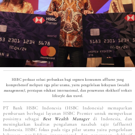
HSBC perkuat solusi perbankan bagi segmen konsumen affluent yang
komprehensif meliputi tiga pilar utama, yaitu pengelolaan kekayaan (
wealth
management)
, persiapan edukasi internasional, dan penawaran eksklusif terkait
lifestyle dan travel.
PT Bank HSBC Indonesia (HSBC Indonesia) memaparkan
pembaruan berbagai layanan HSBC Premier untuk memperkuat
posisinya sebagai
Best Wealth Manager
di Indonesia, dan
meningkatkan kualitas pengalaman nasabah tajir (affluent)
Indonesia. HSBC fokus pada tiga pilar utama yaitu pengelolaan