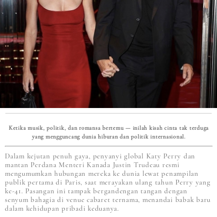
Ketika musik, politik, dan romansa bertemu — inilah kisah cinta tak terduga
yang mengguncang dunia hiburan dan politik internasional.
Dalam kejutan penuh gaya, penyanyi global Katy Perry dan
mantan Perdana Menteri Kanada Justin Trudeau resmi
mengumumkan hubungan mereka ke dunia lewat penampilan
publik pertama di Paris, saat merayakan ulang tahun Perry yang
ke-41. Pasangan ini tampak bergandengan tangan dengan
senyum bahagia di venue cabaret ternama, menandai babak baru
dalam kehidupan pribadi keduanya.