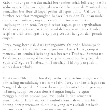
Kabar hubungan mereka mulai berhembus sejak Juli 2025, ketika
keduanya terlihat menghabiskan waktu bersama di Montreal dan
kemudian berlibur di kapal pesiar di lepas pantai California.
Sumber terdekat mengungkap bahwa Perry dan Trudeau mulai
dekat lewat minat yang sama terhadap isu kemanusiaan,
lingkungan, dan seni. Perry disebut kagum pada kepribadian
Trudeau yang karismatik dan rendah hati, sementara Trudeau
terpikat oleh semangat Perry yang cerdas, hangat, dan penuh
empati.
Perry, yang berpisah dari tunangannya Orlando Bloom pada
2025 dan kini fokus mengasuh putrinya Daisy Dove, tampak
menemukan kembali kebahagiaan bersama Trudeau. Sementara
Trudeau, yang mengakhiri masa jabatannya dan berpisah dari
Sophie Grégoire-Trudeau, kini menjalani hidup yang lebih
santai dan terbuka.
.
Meski memilih tampil low-key, keduanya disebut sangat serasi
dan saling mendukung satu sama lain. Perry bahkan dilaporkan
“sangat bahagia” dan “benar-benar jatuh cinta.” Kini, pasangan
ini menghadapi sorotan dunia dengan langkah elegan—
menggabungkan pesona pop, visi politik, dan semangat
kemanusiaan. Kisah mereka membuktikan bahwa cinta bisa
datang dari pertemuan dua dunia yang sama sekali berbeda,
namun berpadu dalam harmoni yang manis.