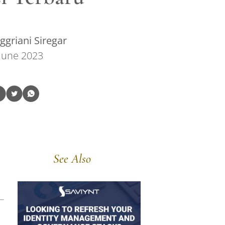
griani Siregar
June 2023
See Also