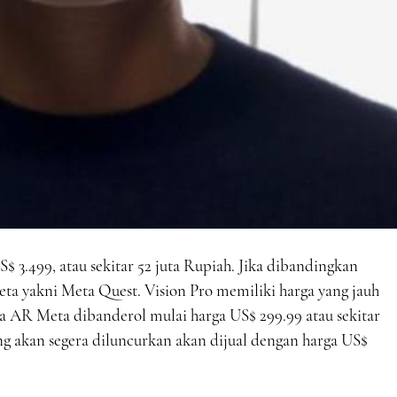
$ 3.499, atau sekitar 52 juta Rupiah. Jika dibandingkan
a yakni Meta Quest. Vision Pro memiliki harga yang jauh
a AR Meta dibanderol mulai harga US$ 299.99 atau sekitar
ang akan segera diluncurkan akan dijual dengan harga US$