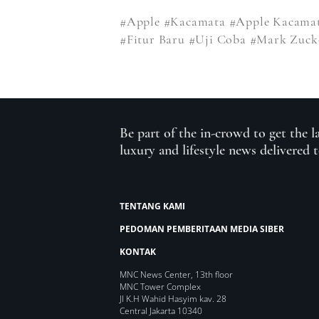
#Apple
#Kacamata
#Apple Kacama
#Fitur Baru
#Uji Coba
#Mark Zuck
Be part of the in-crowd to get the l
luxury and lifestyle news delivered 
TENTANG KAMI
PEDOMAN PEMBERITAAN MEDIA SIBER
KONTAK
MNC News Center, 13th floor
MNC Tower Complex
Jl K.H Wahid Hasyim kav. 28
Central Jakarta 10340