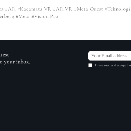
ta
#AR
#Kacamata VR
#AR VR
#Meta Quest
#Teknologi
erberg
#Meta
#Vision Pro
atest
to your inbox.
I have read and accept the