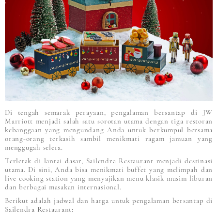
Di tengah semarak perayaan, pengalaman bersantap di JW
Marriott menjadi salah satu sorotan utama dengan tiga restoran
kebanggaan yang mengundang Anda untuk berkumpul bersama
orang-orang terkasih sambil menikmati ragam jamuan yang
menggugah selera.
Terletak di lantai dasar, Sailendra Restaurant menjadi destinasi
utama. Di sini, Anda bisa menikmati buffet yang melimpah dan
live cooking station yang menyajikan menu klasik musim liburan
dan berbagai masakan internasional.
Berikut adalah jadwal dan harga untuk pengalaman bersantap di
Sailendra Restaurant: