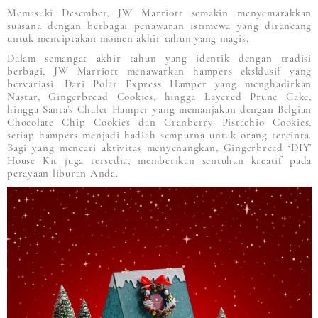
Memasuki Desember, JW Marriott semakin menyemarakkan
suasana dengan berbagai penawaran istimewa yang dirancang
untuk menciptakan momen akhir tahun yang magis.
Dalam semangat akhir tahun yang identik dengan tradisi
berbagi, JW Marriott menawarkan hampers eksklusif yang
bervariasi. Dari Polar Express Hamper yang menghadirkan
Nastar, Gingerbread Cookies, hingga Layered Prune Cake,
hingga Santa’s Chalet Hamper yang memanjakan dengan Belgian
Chocolate Chip Cookies dan Cranberry Pistachio Cookies,
setiap hampers menjadi hadiah sempurna untuk orang tercinta.
Bagi yang mencari aktivitas menyenangkan, Gingerbread ‘DIY’
House Kit juga tersedia, memberikan sentuhan kreatif pada
perayaan liburan Anda.