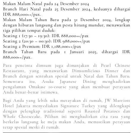
Makan Malam Natal pada 24 Desember 2024
Brunch Hari Natal pada 25 Desember 2024, keduanya dihargai
IDR 888,000++/pax.
Makan Malam Tahun Baru pada 31 Desember 2024, lengkap
dengan hiburan langsung dan pesta hitung mundur, menawarkan
tiga pilihan tempat duduk:
Seating 1 (17:30 – 19:30): IDR 888,000++/pax
Seating 2 (20:30 – 00:30): IDR 988,000++/pax
Seating 2 Premium: IDR 1,188,000++/pax
Brunch Tahun Baru pada 1 Januari 2025, dihargai IDR
888,000++/pax.
Para pencinta dimsum juga dimanjakan di Pearl Chinese
Restaurant, yang menawarkan Dimsumlicious Dinner dan
Brunch dengan sentuhan spesial untuk Natal dan Tahun Baru.
Sementara itu, Asuka Japanese Dining menghadirkan
pengalaman Omakase 10-course yang akan membuat perayaan
Anda benar-benar istimewa.
Bagi Anda yang lebih suka merayakan di rumah, JW Marriott
Hotel Jakarta menyediakan Signature Turkey yang dilengkapi
dengan pelengkap tradisional seperti Roasted Potatoes dan
Whole Cheesecake. Pilihan ini menghadirkan cita rasa yang
berkelas langsung ke meja makan Anda, memastikan perayaan
tetap spesial meski di rumah.