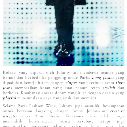
Koleksi yang dipakai oleh Johnny ini membawa nuansa yang
berani dan berbeda ke panggung mode Paris.
Long jacket
yang
dipadukan kemeja hitam dengan
zipper
yang terbuka serta
flare
jeans
memberikan kesan yang kuat namun tetap
stylish
dan
berkelas. Kombinasi antara denim yang kuat dengan desain yang
playful
menampilkan gaya yang unik dan memikat.
Selama Paris Fashion Week, Johnny juga memiliki kesempatan
untuk bertemu langsung dengan Jonny Johansson,
creative
director
dari Acne Studio. Pertemuan ini tidak hanya
menambah keistimewaan acara tersebut, tetapi juga
menunjukkan apresiasi Johnny terhadap karya seni dan