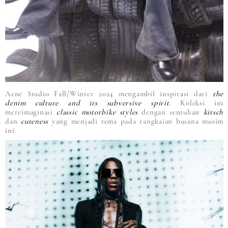
Acne Studio Fall/Winter 2024 mengambil inspirasi dari
the
denim culture and its subversive spirit
. Koleksi ini
mereimaginasi
classic motorbike styles
dengan sentuhan
kitsch
dan
cuteness
yang menjadi tema pada rangkaian busana musim
ini.