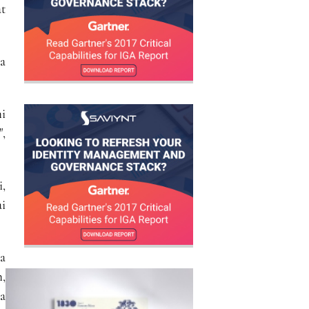
at
a
ni
,
i,
ai
ta
,
a