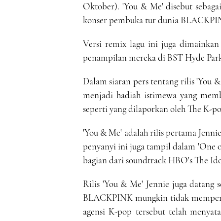
Oktober). 'You & Me' disebut sebagai 
konser pembuka tur dunia BLACKPINK 
Versi remix lagu ini juga dimainkan
penampilan mereka di BST Hyde Park 
Dalam siaran pers tentang rilis 'You
menjadi hadiah istimewa yang memb
seperti yang dilaporkan oleh The K-p
'You & Me' adalah rilis pertama Jennie
penyanyi ini juga tampil dalam 'One 
bagian dari soundtrack HBO's The Ido
Rilis 'You & Me' Jennie juga datang
BLACKPINK mungkin tidak memperp
agensi K-pop tersebut telah menya