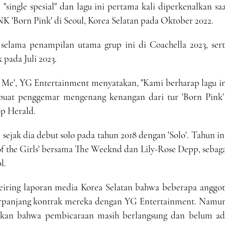
"single spesial" dan lagu ini pertama kali diperkenalkan sa
'Born Pink' di Seoul, Korea Selatan pada Oktober 2022.
 selama penampilan utama grup ini di Coachella 2023, sert
pada Juli 2023.
 & Me', YG Entertainment menyatakan, "Kami berharap lagu i
uat penggemar mengenang kenangan dari tur 'Born Pink'"
op Herald.
 sejak dia debut solo pada tahun 2018 dengan 'Solo'. Tahun in
of the Girls' bersama The Weeknd dan Lily-Rose Depp, sebag
l.
 seiring laporan media Korea Selatan bahwa beberapa anggo
anjang kontrak mereka dengan YG Entertainment. Namun
takan bahwa pembicaraan masih berlangsung dan belum ad