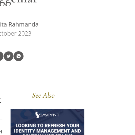
gita Rahmanda
ctober 2023
See Also
K
4