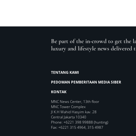
Be part of the in-crowd to get the l
luxury and lifestyle news delivered 
TENTANG KAMI
PEDOMAN PEMBERITAAN MEDIA SIBER
KONTAK
MNC News Center, 13th floor
MNC Tower Complex
Jl K.H Wahid Hasyim kav. 28
Central Jakarta 10340
Phone: +6221 398 99888 (hunting)
Fax: +6221 315 4964, 315 4987