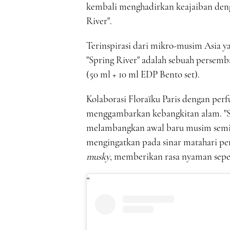
kembali menghadirkan keajaiban de
River".
Terinspirasi dari mikro-musim Asia y
"Spring River" adalah sebuah persem
(50 ml + 10 ml EDP Bento set).
Kolaborasi Floraïku Paris dengan per
menggambarkan kebangkitan alam. "S
melambangkan awal baru musim semi. D
mengingatkan pada sinar matahari pe
musky
, memberikan rasa nyaman seper