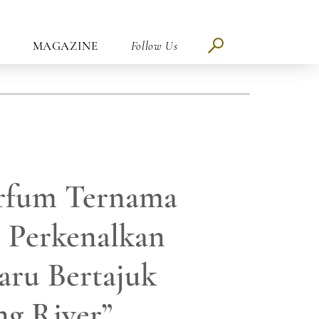
MAGAZINE
Follow Us
rfum Ternama
s Perkenalkan
ru Bertajuk
ng River”