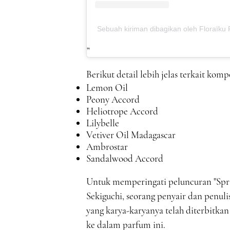
Sebuah kiriman dibagikan oleh Floraïku 
Berikut detail lebih jelas terkait kom
Lemon Oil
Peony Accord
Heliotrope Accord
Lilybelle
Vetiver Oil Madagascar
Ambrostar
Sandalwood Accord
Untuk memperingati peluncuran "Spri
Sekiguchi, seorang penyair dan penuli
yang karya-karyanya telah diterbitka
ke dalam parfum ini.