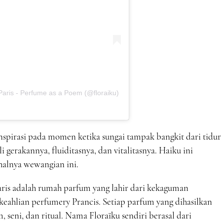
Paris - Perfume as a Poem (@floraiku)
spirasi pada momen ketika sungai tampak bangkit dari tidur
 gerakannya, fluiditasnya, dan vitalitasnya. Haiku ini
halnya wewangian ini.
Paris adalah rumah parfum yang lahir dari kekaguman
eahlian perfumery Prancis. Setiap parfum yang dihasilkan
 seni, dan ritual. Nama Floraïku sendiri berasal dari