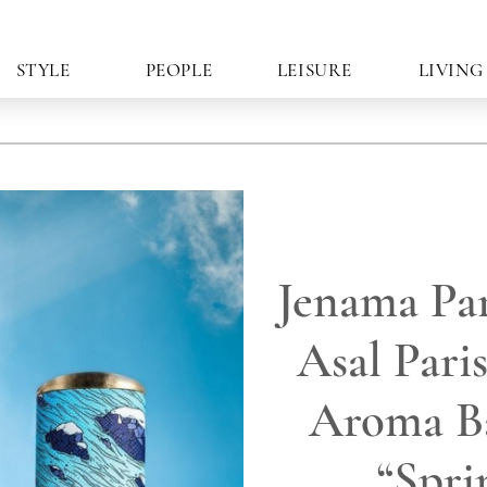
STYLE
PEOPLE
LEISURE
LIVING
Jenama Pa
Asal Pari
Aroma Ba
“Spri