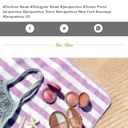
#Fashion News
#Designer News
#Jacquemus
#Simon Porte
Jacquemus
#Jacquemus Store
#Jacquemus New York Boutique
#Jacquemus US
See Also