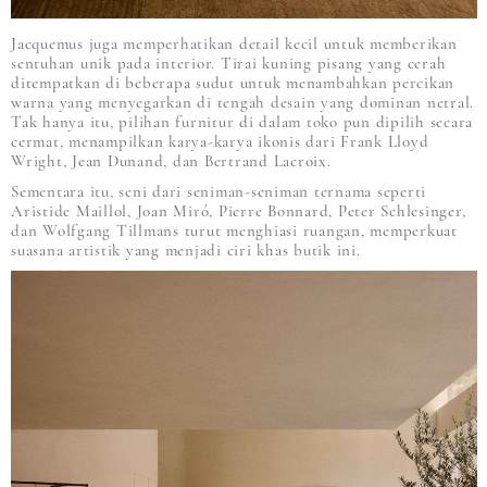
Jacquemus juga memperhatikan detail kecil untuk memberikan
sentuhan unik pada interior. Tirai kuning pisang yang cerah
ditempatkan di beberapa sudut untuk menambahkan percikan
warna yang menyegarkan di tengah desain yang dominan netral.
Tak hanya itu, pilihan furnitur di dalam toko pun dipilih secara
cermat, menampilkan karya-karya ikonis dari Frank Lloyd
Wright, Jean Dunand, dan Bertrand Lacroix.
Sementara itu, seni dari seniman-seniman ternama seperti
Aristide Maillol, Joan Miró, Pierre Bonnard, Peter Schlesinger,
dan Wolfgang Tillmans turut menghiasi ruangan, memperkuat
suasana artistik yang menjadi ciri khas butik ini.