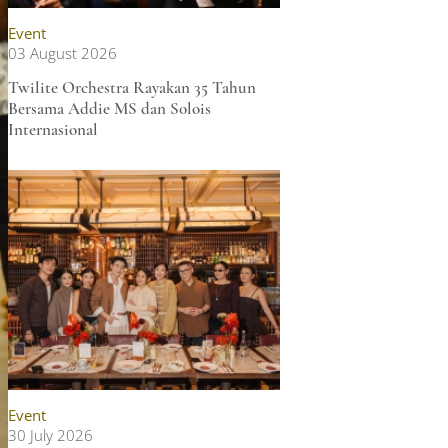
Event
03 August 2026
Twilite Orchestra Rayakan 35 Tahun
Bersama Addie MS dan Solois
Internasional
Event
30 July 2026