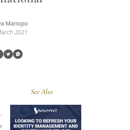
tya Manopo
March 2021
See Also
a
u