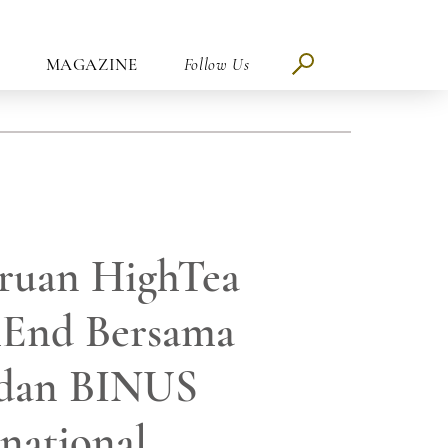
MAGAZINE
Follow Us
eruan HighTea
hEnd Bersama
dan BINUS
rnational