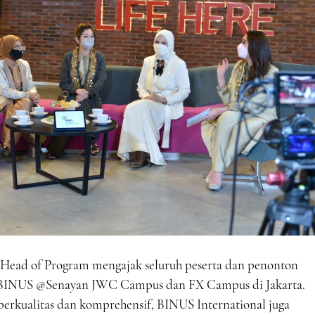
y Head of Program mengajak seluruh peserta dan penonton
s BINUS @Senayan JWC Campus dan FX Campus di Jakarta.
erkualitas dan komprehensif, BINUS International juga