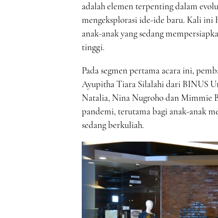
adalah elemen terpenting dalam evolu
mengeksplorasi ide-ide baru. Kali i
anak-anak yang sedang mempersiapkan
tinggi.
Pada segmen pertama acara ini, pemb
Ayupitha Tiara Silalahi dari BINUS Un
Natalia, Nina Nugroho dan Mimmie Ba
pandemi, terutama bagi anak-anak me
sedang berkuliah.