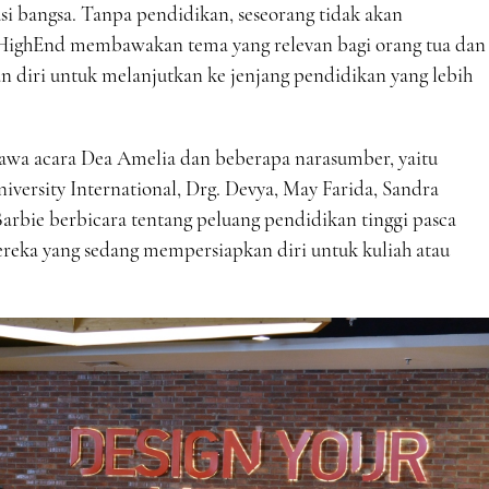
si bangsa. Tanpa pendidikan, seseorang tidak akan
ni HighEnd membawakan tema yang relevan bagi orang tua dan
 diri untuk melanjutkan ke jenjang pendidikan yang lebih
awa acara Dea Amelia dan beberapa narasumber, yaitu
iversity International, Drg. Devya, May Farida, Sandra
rbie berbicara tentang peluang pendidikan tinggi pasca
reka yang sedang mempersiapkan diri untuk kuliah atau