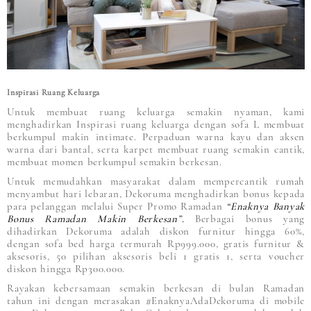
Inspirasi Ruang Keluarga
Untuk membuat ruang keluarga semakin nyaman, kami
menghadirkan Inspirasi ruang keluarga dengan sofa L membuat
berkumpul makin intimate. Perpaduan warna kayu dan aksen
warna dari bantal, serta karpet membuat ruang semakin cantik,
membuat momen berkumpul semakin berkesan.
Untuk memudahkan masyarakat dalam mempercantik rumah
menyambut hari lebaran, Dekoruma menghadirkan bonus kepada
para pelanggan melalui Super Promo Ramadan
“Enaknya Banyak
Bonus Ramadan Makin Berkesan”.
Berbagai bonus yang
dihadirkan Dekoruma adalah diskon furnitur hingga 60%,
dengan sofa bed harga termurah Rp999.000, gratis furnitur &
aksesoris, 50 pilihan aksesoris beli 1 gratis 1, serta voucher
diskon hingga Rp300.000.
Rayakan kebersamaan semakin berkesan di bulan Ramadan
tahun ini dengan merasakan #EnaknyaAdaDekoruma di mobile