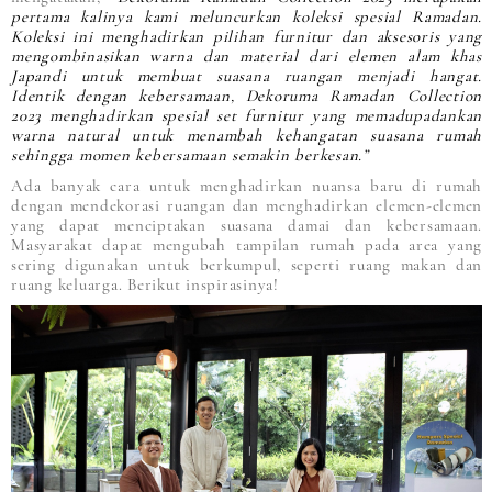
pertama kalinya kami meluncurkan koleksi spesial Ramadan.
Koleksi ini menghadirkan pilihan furnitur dan aksesoris yang
mengombinasikan warna dan material dari elemen alam khas
Japandi untuk membuat suasana ruangan menjadi hangat.
Identik dengan kebersamaan, Dekoruma Ramadan Collection
2023 menghadirkan spesial set furnitur yang memadupadankan
warna natural untuk menambah kehangatan suasana rumah
sehingga momen kebersamaan semakin berkesan.”
Ada banyak cara untuk menghadirkan nuansa baru di rumah
dengan mendekorasi ruangan dan menghadirkan elemen-elemen
yang dapat menciptakan suasana damai dan kebersamaan.
Masyarakat dapat mengubah tampilan rumah pada area yang
sering digunakan untuk berkumpul, seperti ruang makan dan
ruang keluarga. Berikut inspirasinya!