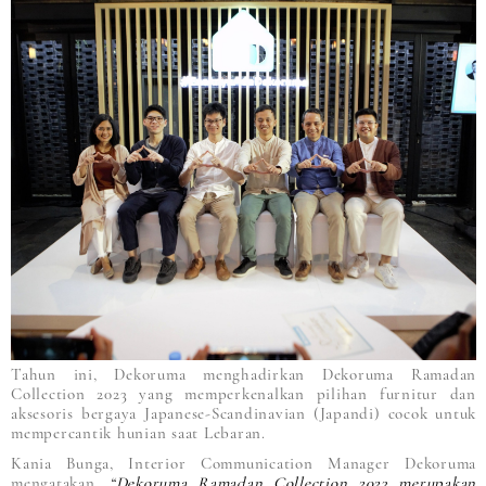
Tahun ini, Dekoruma menghadirkan Dekoruma Ramadan
Collection 2023 yang memperkenalkan pilihan furnitur dan
aksesoris bergaya Japanese-Scandinavian (Japandi) cocok untuk
mempercantik hunian saat Lebaran.
Kania Bunga, Interior Communication Manager Dekoruma
mengatakan,
“Dekoruma Ramadan Collection 2023 merupakan