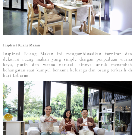
Inspirasi Ruang Makan
Inspirasi Ruang Makan ini mengombinasikan furnitur dan
dekorasi ruang makan yang simple dengan perpaduan warna
kayu, putih dan warna natural lainnya untuk menambah
kehangatan saat kumpul bersama keluarga dan orang terkasih di
hari Lebaran.