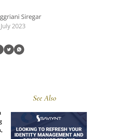
griani Siregar
 July 2023
See Also
n
g
,