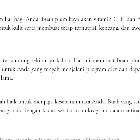
amiliar bagi Anda. Buah plum kaya akan vitamin C, E, dan 
untuk kulit serta membuat tetap ternutrisi, kencang, dan aw
 terkandung sekitar 30 kalori. Hal ini membuat buah plu
k untuk Anda yang tengah menjalani program diet dan dapa
 lama.
lah baik untuk menjaga kesehatan mata Anda. Buah yang sat
ang baik dengan kadar sekitar 11 mikrogram dalam setiua
Plum
#Manfaat Plum
#Kesehatan
#Manfaat Buah