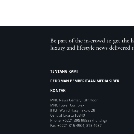
Be part of the in-crowd to get the l
luxury and lifestyle news delivered 
TENTANG KAMI
PEDOMAN PEMBERITAAN MEDIA SIBER
KONTAK
MNC News Center, 13th floor
MNC Tower Complex
Jl K.H Wahid Hasyim kav. 28
Central Jakarta 10340
Phone: +6221 398 99888 (hunting)
Fax: +6221 315 4964, 315 4987