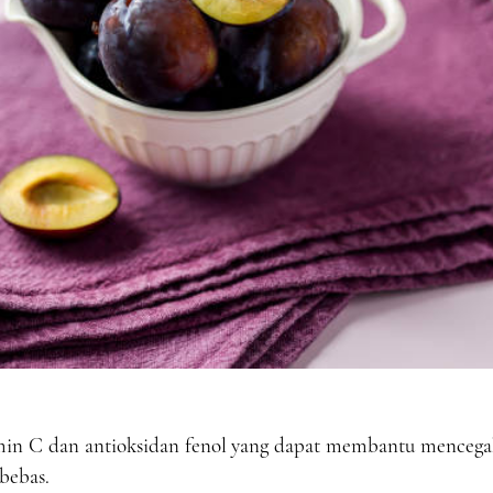
min C dan antioksidan fenol yang dapat membantu mencega
 bebas.