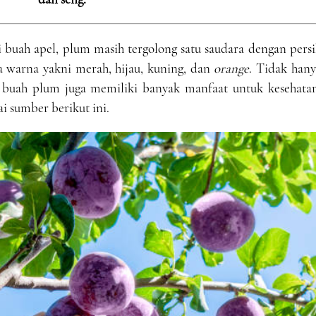
i buah apel, plum masih tergolong satu saudara dengan pers
 warna yakni merah, hijau, kuning, dan
orange
. Tidak hany
, buah plum juga memiliki banyak manfaat untuk kesehatan
ai sumber berikut ini.