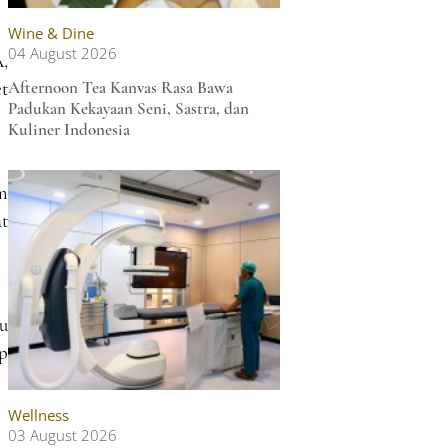
Wine & Dine
04 August 2026
A,
et
Afternoon Tea Kanvas Rasa Bawa
Padukan Kekayaan Seni, Sastra, dan
Kuliner Indonesia
m
t
u
p
Wellness
03 August 2026