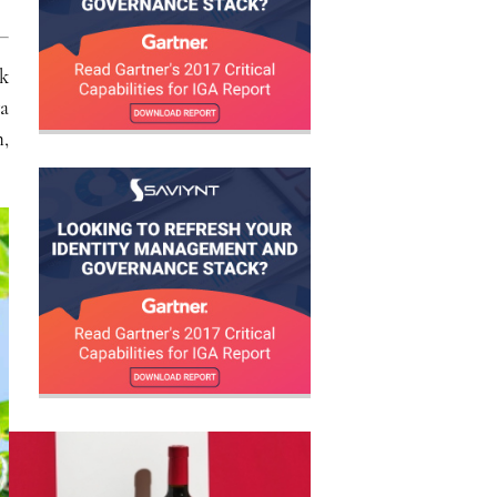
ik
a
,