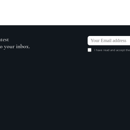
atest
to your inbox.
I have read and accept the