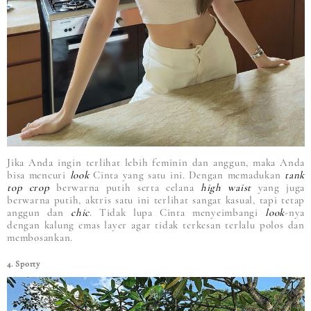
Jika Anda ingin terlihat lebih feminin dan anggun, maka Anda
bisa mencuri
look
Cinta yang satu ini. Dengan memadukan
tank
top crop
berwarna putih serta celana
high waist
yang juga
berwarna putih, aktris satu ini terlihat sangat kasual, tapi tetap
anggun dan
chic
. Tidak lupa Cinta menyeimbangi
look
-nya
dengan kalung emas layer agar tidak terkesan terlalu polos dan
membosankan.
4. Sporty