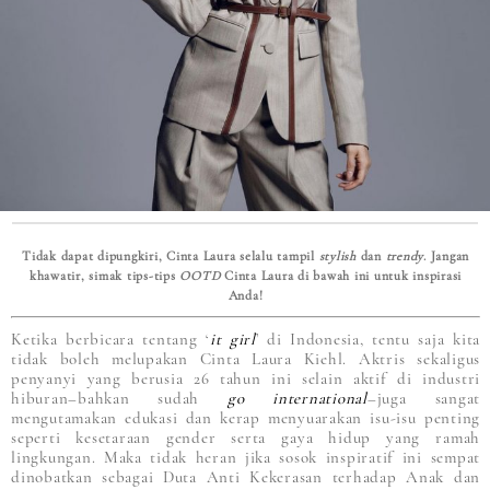
Tidak dapat dipungkiri, Cinta Laura selalu tampil
stylish
dan
trendy
. Jangan
khawatir, simak tips-tips
OOTD
Cinta Laura di bawah ini untuk inspirasi
Anda!
Ketika berbicara tentang ‘
it girl
’ di Indonesia, tentu saja kita
tidak boleh melupakan Cinta Laura Kiehl. Aktris sekaligus
penyanyi yang berusia 26 tahun ini selain aktif di industri
hiburan–bahkan sudah
go international
–juga sangat
mengutamakan edukasi dan kerap menyuarakan isu-isu penting
seperti kesetaraan gender serta gaya hidup yang ramah
lingkungan. Maka tidak heran jika sosok inspiratif ini sempat
dinobatkan sebagai Duta Anti Kekerasan terhadap Anak dan