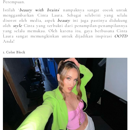
Perempuan.
Istilah ‘
beauty with brains
’ nampaknya sangat cocok untuk
menggambarkan Cinta Laura. Sebagai selebriti yang selalu
disorot oleh media, aspek
beauty
ini juga pastinya didukung
oleh
style
Cinta yang terbukti dari penampilan-penampilannya
yang selalu memukau. Oleh karena itu, gaya berbusana Cinta
Laura sangat memungkinkan untuk dijadikan inspirasi
OOTD
Anda!
1. Color Block