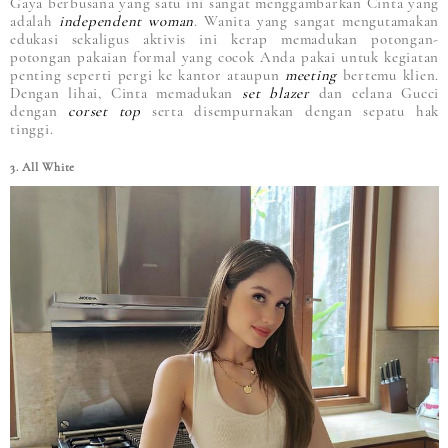
Gaya berbusana yang satu ini sangat menggambarkan Cinta yang
adalah
independent woman
. Wanita yang sangat mengutamakan
edukasi sekaligus aktivis ini kerap memadukan potongan-
potongan pakaian formal yang cocok Anda pakai untuk kegiatan
penting seperti pergi ke kantor ataupun
meeting
bertemu klien.
Dengan lihai, Cinta memadukan
set blazer
dan celana Gucci
dengan
corset top
serta disempurnakan dengan sepatu hak
tinggi.
3. All White