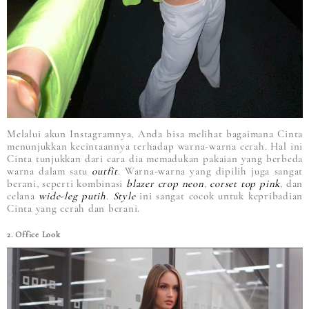
Melalui akun Instagramnya, Anda bisa melihat bagaimana Cinta
menunjukkan kecintaannya terhadap warna-warna cerah. Hal ini
Cinta tunjukkan dari cara dia memadukan pakaian yang berbeda
warna dalam satu
outfit
. Warna-warna yang dipilih juga sangat
berani, seperti kombinasi
blazer crop neon
,
corset top pink
, dan
celana
wide-leg putih
.
Style
ini sangat cocok untuk kepribadian
Cinta yang cerah dan berani.
2. Office Look