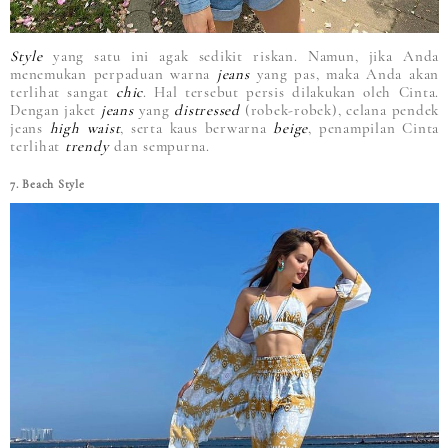
Style
yang satu ini agak sedikit riskan. Namun, jika Anda
menemukan perpaduan warna
jeans
yang pas, maka Anda akan
terlihat sangat
chic
. Hal tersebut persis dilakukan oleh Cinta.
Dengan jaket
jeans
yang
distressed
(robek-robek), celana pendek
jeans
high waist
, serta kaus berwarna
beige
, penampilan Cinta
terlihat
trendy
dan sempurna.
7. Beach Style