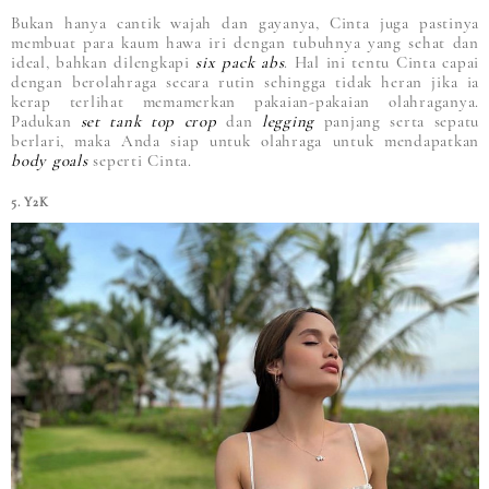
Bukan hanya cantik wajah dan gayanya, Cinta juga pastinya
membuat para kaum hawa iri dengan tubuhnya yang sehat dan
ideal, bahkan dilengkapi
six pack abs
. Hal ini tentu Cinta capai
dengan berolahraga secara rutin sehingga tidak heran jika ia
kerap terlihat memamerkan pakaian-pakaian olahraganya.
Padukan
set tank top crop
dan
legging
panjang serta sepatu
berlari, maka Anda siap untuk olahraga untuk mendapatkan
body goals
seperti Cinta.
5. Y2K