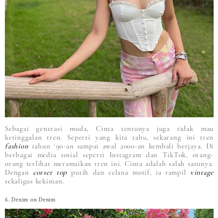
Sebagai generasi muda, Cinta tentunya juga tidak mau
ketinggalan tren. Seperti yang kita tahu, sekarang ini tren
fashion
tahun ‘90-an sampai awal 2000-an kembali berjaya. Di
berbagai media sosial seperti Instagram dan TikTok, orang-
orang terlihat meramaikan tren ini. Cinta adalah salah satunya.
Dengan
corset top
putih dan celana motif, ia tampil
vintage
sekaligus kekinian.
6. Denim on Denim