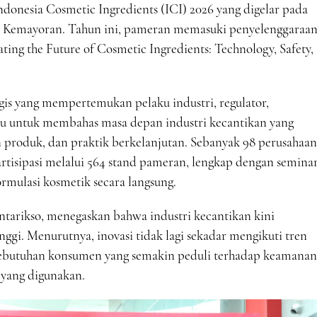
nesia Cosmetic Ingredients (ICI) 2026 yang digelar pada
po Kemayoran. Tahun ini, pameran memasuki penyelenggaraa
ing the Future of Cosmetic Ingredients: Technology, Safety,
egis yang mempertemukan pelaku industri, regulator,
u untuk membahas masa depan industri kecantikan yang
 produk, dan praktik berkelanjutan. Sebanyak 98 perusahaan
artisipasi melalui 564 stand pameran, lengkap dengan seminar
ormulasi kosmetik secara langsung.
rikso, menegaskan bahwa industri kecantikan kini
nggi. Menurutnya, inovasi tidak lagi sekadar mengikuti tren
ebutuhan konsumen yang semakin peduli terhadap keamanan
 yang digunakan.