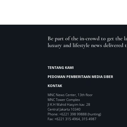
Be part of the in-crowd to get the l
luxury and lifestyle news delivered 
TENTANG KAMI
PEDOMAN PEMBERITAAN MEDIA SIBER
KONTAK
MNC News Center, 13th floor
MNC Tower Complex
Jl K.H Wahid Hasyim kav. 28
Central Jakarta 10340
Phone: +6221 398 99888 (hunting)
Fax: +6221 315 4964, 315 4987