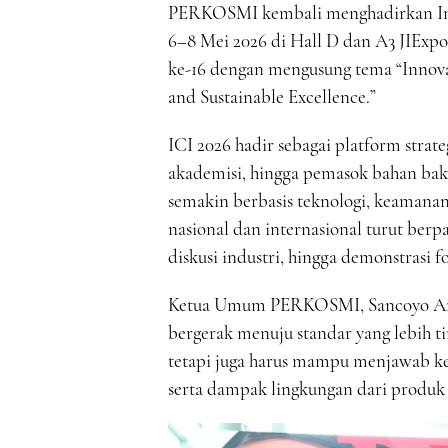
PERKOSMI kembali menghadirkan Indo
6–8 Mei 2026 di Hall D dan A3 JIEx
ke-16 dengan mengusung tema “Innovat
and Sustainable Excellence.”
ICI 2026 hadir sebagai platform strat
akademisi, hingga pemasok bahan bak
semakin berbasis teknologi, keamanan
nasional dan internasional turut berp
diskusi industri, hingga demonstrasi f
Ketua Umum PERKOSMI, Sancoyo Anta
bergerak menuju standar yang lebih ti
tetapi juga harus mampu menjawab k
serta dampak lingkungan dari produk