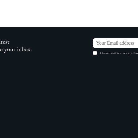
atest
to your inbox.
I have read and accept the