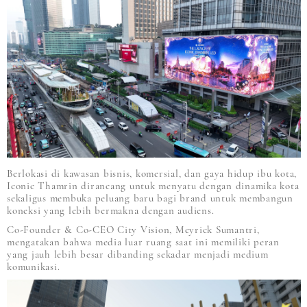
Berlokasi di kawasan bisnis, komersial, dan gaya hidup ibu kota,
Iconic Thamrin dirancang untuk menyatu dengan dinamika kota
sekaligus membuka peluang baru bagi brand untuk membangun
koneksi yang lebih bermakna dengan audiens.
Co-Founder & Co-CEO City Vision, Meyrick Sumantri,
mengatakan bahwa media luar ruang saat ini memiliki peran
yang jauh lebih besar dibanding sekadar menjadi medium
komunikasi.