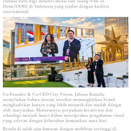
standar baru bagi industri media luar ruang (Out-of-
Home/OOH) di Indonesia yang sejalan dengan kualitas
internasional.
Co-Founder & Co-CEO City Vision, Juliana Kumala,
menjelaskan bahwa inovasi tersebut memungkinkan brand
menghadirkan konten yang lebih menarik dan mudah diingat
oleh masyarakat. Menurutnya, perpaduan kreativitas dan
teknologi menjadi kunci dalam menciptakan pengalaman visual
yang relevan dengan kebutuhan komunikasi masa kini.
Berada di salah satu kawasan dengan mobilitas tertinggi di