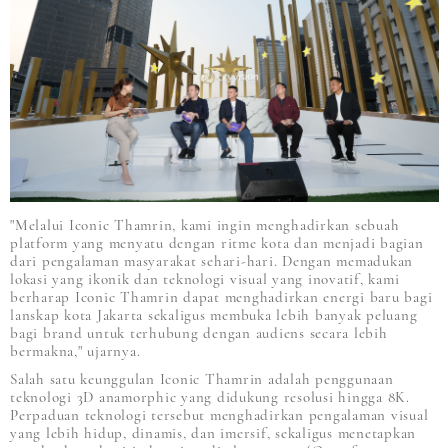
"Melalui Iconic Thamrin, kami ingin menghadirkan sebuah
platform yang menyatu dengan ritme kota dan menjadi bagian
dari pengalaman masyarakat sehari-hari. Dengan memadukan
lokasi yang ikonik dan teknologi visual yang inovatif, kami
berharap Iconic Thamrin dapat menghadirkan energi baru bagi
lanskap kota Jakarta sekaligus membuka lebih banyak peluang
bagi brand untuk terhubung dengan audiens secara lebih
bermakna," ujarnya.
Salah satu keunggulan Iconic Thamrin adalah penggunaan
teknologi 3D anamorphic yang didukung resolusi hingga 8K.
Perpaduan teknologi tersebut menghadirkan pengalaman visual
yang lebih hidup, dinamis, dan imersif, sekaligus menetapkan