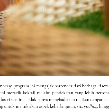
Hennessy, program ini mengajak bartender dari berbagai daer
eni meracik koktail melalui pendekatan yang lebih persona
stri saat ini. Tidak hanya menghadirkan racikan dengan ci
tang untuk memikirkan aspek keberlanjutan,
storytelling
, hing