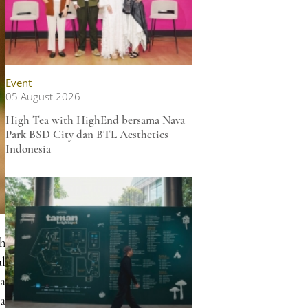
Event
05 August 2026
High Tea with HighEnd bersama Nava
Park BSD City dan BTL Aesthetics
Indonesia
ah
l
ta
ga