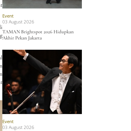
t
Event
03 August 2026
i
TAMAN Brightspot 2026 Hidupkan
g
Akhir Pekan Jakarta
l
un
n
t
Event
03 August 2026