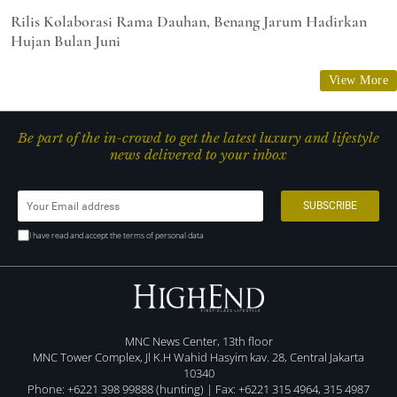
Rilis Kolaborasi Rama Dauhan, Benang Jarum Hadirkan
Hujan Bulan Juni
View More
Be part of the in-crowd to get the latest luxury and lifestyle
news delivered to your inbox
I have read and accept the terms of personal data
MNC News Center, 13th floor
MNC Tower Complex, Jl K.H Wahid Hasyim kav. 28, Central Jakarta
10340
Phone: +6221 398 99888 (hunting) | Fax: +6221 315 4964, 315 4987