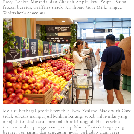
Envy, Rockit, Miranda, dan Cherish Apple, kiwi Zespri, Sujon
frozen berries, Griffin’s snack, Karihome Goat Milk, hingga
Whittaker’s chocolate.
Melalui berbagai produk tersebut, New Zealand Made with Care
tidak sebatas memperjualbelikan barang, sebab nilai-nilai yang
menjadi fondasi turut menambah nilai unggul. Hal tersebut
tercermin dari penggunaan prinsip Maori Kaitiakitanga yang
berarti penjagaan dan tanggung jawab terhadap alam serta