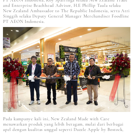
PT AEON Indonesia, Roy Sparringa selaku New Zealand Trade
and Enterprise Beachhead Advisor, H.E Phillip Taula selaku
New Zealand Ambassador to The Republic Indonesia, serta Atri
Singgih selaku Deputy General Manager Merchandiser Foodline
PT AEON Indonesia.
Pada kampanye kali ini, New Zealand Made with Care
menawarkan produk yang lebih beragam, mulai dari berbagai
apel dengan kualitas unggul seperti Dazzle Apple by Bostock,