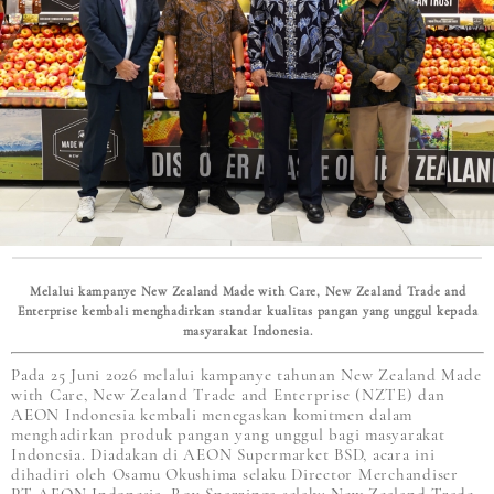
Melalui kampanye New Zealand Made with Care, New Zealand Trade and
Enterprise kembali menghadirkan standar kualitas pangan yang unggul kepada
masyarakat Indonesia.
Pada 25 Juni 2026 melalui kampanye tahunan New Zealand Made
with Care, New Zealand Trade and Enterprise (NZTE) dan
AEON Indonesia kembali menegaskan komitmen dalam
menghadirkan produk pangan yang unggul bagi masyarakat
Indonesia. Diadakan di AEON Supermarket BSD, acara ini
dihadiri oleh Osamu Okushima selaku Director Merchandiser