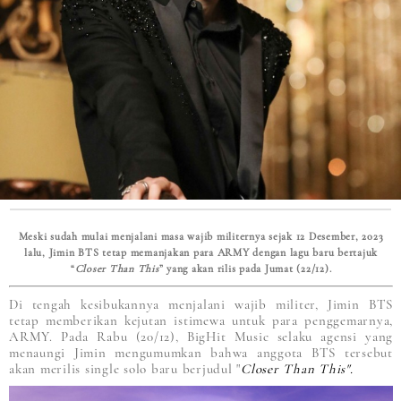
Meski sudah mulai menjalani masa wajib militernya sejak 12 Desember, 2023
lalu, Jimin BTS tetap memanjakan para ARMY dengan lagu baru bertajuk
“
Closer Than This
” yang akan rilis pada Jumat (22/12).
Di tengah kesibukannya menjalani wajib militer, Jimin BTS
tetap memberikan kejutan istimewa untuk para penggemarnya,
ARMY. Pada Rabu (20/12), BigHit Music selaku agensi yang
menaungi Jimin mengumumkan bahwa anggota BTS tersebut
akan merilis single solo baru berjudul "
Closer Than This".