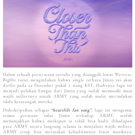
Dalam sebuah pernyataan tertulis yang diunggah lewat Weverse,
BigHit turut menginfokan bahwa single terbaru Jimin ini akan
dirilis pada 22 Desember pukul 2 siang KST. Hadirnya lagu ini
menjadi pelukan hangat dari Jimin yang sudah memasuki masa
wajib militernya untuk ARMY yang sudah mulai merindukan
idola kesayangan mereka.
Dideskripsikan sebagai
“heartfelt fan song”
, lagu ini mengemas
semua perasaan tulus Jimin terhadap ARMY, seolah
menunjukkan bahwa meskipun ia tidak bisa hadir dihadapan
para ARMY secara langsung selama ia menjalani wajib militer,
ARMY tetap bisa merasakan kehadirannya lewat musiknya.