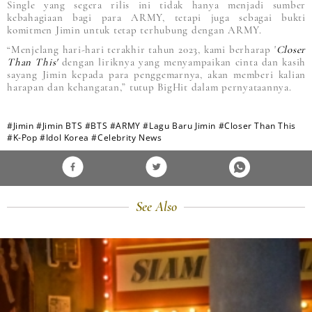
Single yang segera rilis ini tidak hanya menjadi sumber
kebahagiaan bagi para ARMY, tetapi juga sebagai bukti
komitmen Jimin untuk tetap terhubung dengan ARMY.
“Menjelang hari-hari terakhir tahun 2023, kami berharap '
Closer
Than This'
dengan liriknya yang menyampaikan cinta dan kasih
sayang Jimin kepada para penggemarnya, akan memberi kalian
harapan dan kehangatan,” tutup BigHit dalam pernyataannya.
#Jimin
#Jimin BTS
#BTS
#ARMY
#Lagu Baru Jimin
#Closer Than This
#K-Pop
#Idol Korea
#Celebrity News
See Also