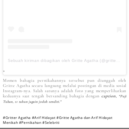
Sebuah kiriman dibagikan oleh Gritte Agatha (@gritteagathaa)
Momen bahagia pernikahannya tersebut pun diunggah oleh
Gritte Agatha secara langsung melalui postingan di media sosial
Instagram-nya. Salah satunya adalah foto yang memperlihatkan
keduanya saat tengah bersanding bahagia dengan
caption,
“Puji
Tuhan, 11 tahun jagain jodoh sendiri.”
#Gritter Agatha
#Arif Hidayat
#Gritte Agatha dan Arif Hidayat
Menikah
#Pernikahan
#Selebriti