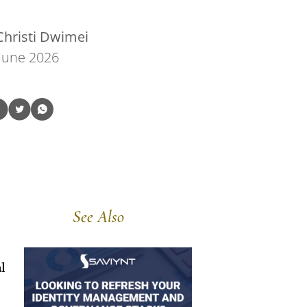
hristi Dwimei
June 2026
See Also
l