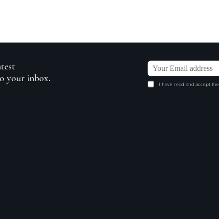
atest
to your inbox.
I have read and accept the