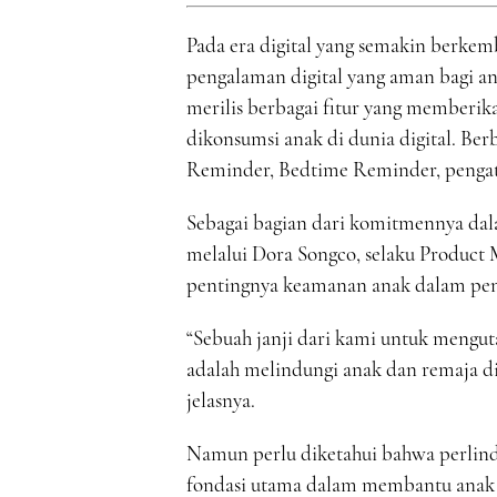
Pada era digital yang semakin berke
pengalaman digital yang aman bagi an
merilis berbagai fitur yang memberik
dikonsumsi anak di dunia digital. Berb
Reminder, Bedtime Reminder, pengatu
Sebagai bagian dari komitmennya dala
melalui Dora Songco, selaku Product
pentingnya keamanan anak dalam pe
“Sebuah janji dari kami untuk mengu
adalah melindungi anak dan remaja di 
jelasnya.
Namun perlu diketahui bahwa perlin
fondasi utama dalam membantu anak 