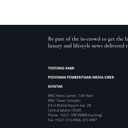
Be part of the in-crowd to get the l
luxury and lifestyle news delivered 
TENTANG KAMI
PEDOMAN PEMBERITAAN MEDIA SIBER
KONTAK
MNC News Center, 13th floor
MNC Tower Complex
Jl K.H Wahid Hasyim kav. 28
Central Jakarta 10340
Phone: +6221 398 99888 (hunting)
Fax: +6221 315 4964, 315 4987