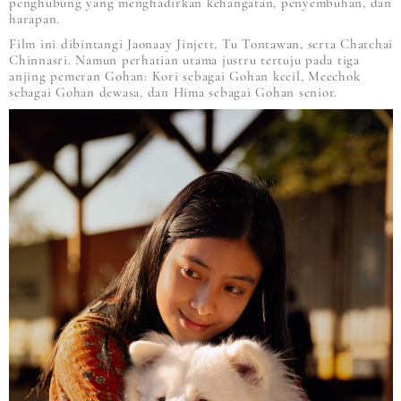
penghubung yang menghadirkan kehangatan, penyembuhan, dan
harapan.
Film ini dibintangi Jaonaay Jinjett, Tu Tontawan, serta Chatchai
Chinnasri. Namun perhatian utama justru tertuju pada tiga
anjing pemeran Gohan: Kori sebagai Gohan kecil, Meechok
sebagai Gohan dewasa, dan Hima sebagai Gohan senior.