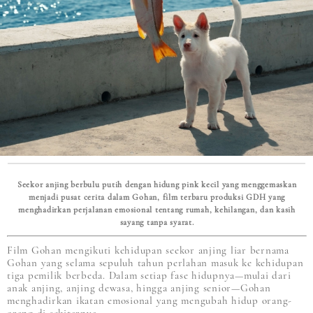
Seekor anjing berbulu putih dengan hidung pink kecil yang menggemaskan
menjadi pusat cerita dalam Gohan, film terbaru produksi GDH yang
menghadirkan perjalanan emosional tentang rumah, kehilangan, dan kasih
sayang tanpa syarat.
Film Gohan mengikuti kehidupan seekor anjing liar bernama
Gohan yang selama sepuluh tahun perlahan masuk ke kehidupan
tiga pemilik berbeda. Dalam setiap fase hidupnya—mulai dari
anak anjing, anjing dewasa, hingga anjing senior—Gohan
menghadirkan ikatan emosional yang mengubah hidup orang-