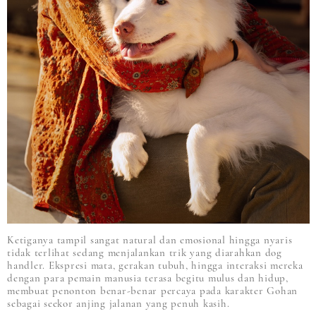
Ketiganya tampil sangat natural dan emosional hingga nyaris
tidak terlihat sedang menjalankan trik yang diarahkan dog
handler. Ekspresi mata, gerakan tubuh, hingga interaksi mereka
dengan para pemain manusia terasa begitu mulus dan hidup,
membuat penonton benar-benar percaya pada karakter Gohan
sebagai seekor anjing jalanan yang penuh kasih.