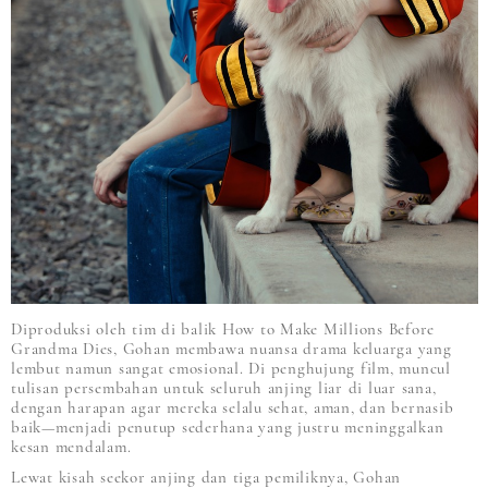
Diproduksi oleh tim di balik How to Make Millions Before
Grandma Dies, Gohan membawa nuansa drama keluarga yang
lembut namun sangat emosional. Di penghujung film, muncul
tulisan persembahan untuk seluruh anjing liar di luar sana,
dengan harapan agar mereka selalu sehat, aman, dan bernasib
baik—menjadi penutup sederhana yang justru meninggalkan
kesan mendalam.
Lewat kisah seekor anjing dan tiga pemiliknya, Gohan