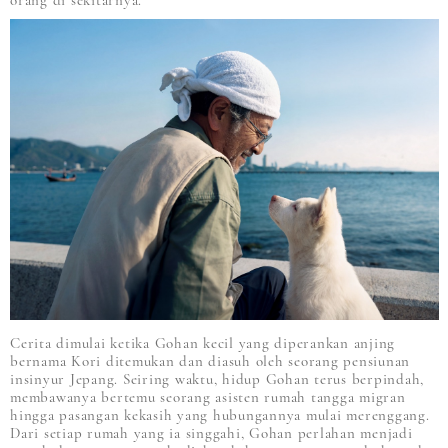
orang di sekitarnya.
Cerita dimulai ketika Gohan kecil yang diperankan anjing
bernama Kori ditemukan dan diasuh oleh seorang pensiunan
insinyur Jepang. Seiring waktu, hidup Gohan terus berpindah,
membawanya bertemu seorang asisten rumah tangga migran
hingga pasangan kekasih yang hubungannya mulai merenggang.
Dari setiap rumah yang ia singgahi, Gohan perlahan menjadi