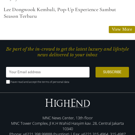
Lee Dongwook Kembali, Pop-Up Experience Sambut
Season Terbaru
View More
Be part of the in-crowd to get the latest luxury and lifestyle
news delivered to your inbox
I have read and accept the terms of personal data
MNC News Center, 13th floor
MNC Tower Complex, Jl K.H Wahid Hasyim kav. 28, Central Jakarta
10340
Phone: +6221 398 99888 (hunting) | Fax: +6221 315 4964, 315 4987