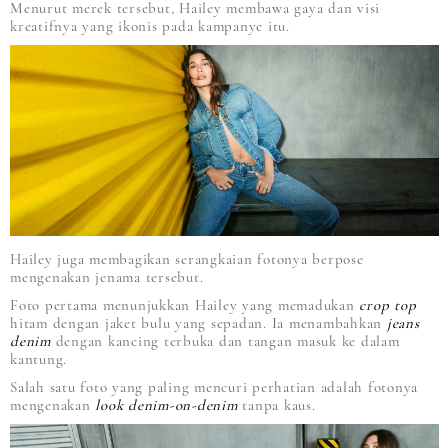
Menurut merek tersebut, Hailey membawa gaya dan visi
kreatifnya yang ikonis pada kampanye itu.
Hailey juga membagikan serangkaian fotonya berpose
mengenakan jenama tersebut.
Foto pertama menunjukkan Hailey yang memadukan
crop top
hitam dengan jaket bulu yang sepadan. Ia menambahkan
jeans
denim
dengan kancing terbuka dan tangan masuk ke dalam
kantung.
Salah satu foto yang paling mencuri perhatian adalah fotonya
mengenakan
look denim-on-denim
tanpa kaus.