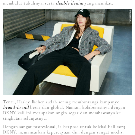
membalut tubuhnya, serta
double denim
yang memikat.
Tentu, Hailey Bieber sudah sering membintangi kampanye
brand-brand
besar dan global. Namun, kolaborasinya dengan
DKNY kali ini merupakan angin segar dan membawanya ke
tingkatan selanjutnya.
Dengan sangat profesional, ia berpose untuk koleksi Fall 2025
DKNY, memancarkan kepercayaan diri dengan sangat modis.