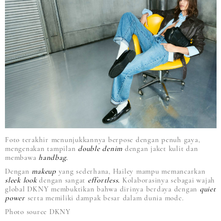
Foto terakhir menunjukkannya berpose dengan penuh gaya,
mengenakan tampilan
double denim
dengan jaket kulit dan
membawa
handbag.
Dengan
makeup
yang sederhana, Hailey mampu memancarkan
sleek look
dengan sangat
effortless.
Kolaborasinya sebagai wajah
global DKNY membuktikan bahwa dirinya berdaya dengan
quiet
power
serta memiliki dampak besar dalam dunia mode.
Photo source DKNY