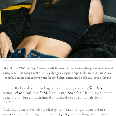
Model dan CEO Hailey Bieber kembali mencuri perhatian dengan membintangi
kampanye Fall 2025 DKNY. Hailey dengan elegan berpose dalam balutan
denim
,
membuktikan dampaknya yang besar dalam dunia mode sebagai sosok ikonis.
Hailey Bieber dikenal sebagai model yang secara
effortless
tampil
chic
sekaligus
bold
. Kini, sang
founder
Rhode menambah
pencapaian barunya dalam dunia mode sebagai wajah baru
DKNY.
Pada kampanye tersebut, Hailey terlihat mengenakan celana
jeans
dengan kancing terbuka,
crop top
yang dengan sempurna