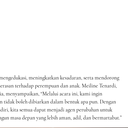
 mengedukasi, meningkatkan kesadaran, serta mendorong
erasan terhadap perempuan dan anak. Meiline Tenardi,
a, menyampaikan, “Melalui acara ini, kami ingin
 tidak boleh dibiarkan dalam bentuk apa pun. Dengan
diri, kita semua dapat menjadi agen perubahan untuk
un masa depan yang lebih aman, adil, dan bermartabat.”