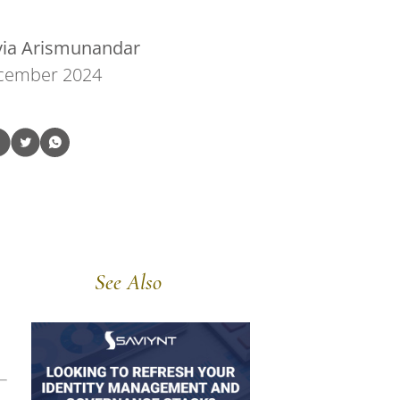
via Arismunandar
cember 2024
See Also