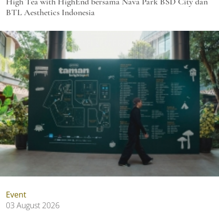
High Tea with HighEnd bersama Nava Park BSD City dan
BTL Aesthetics Indonesia
Event
03 August 2026