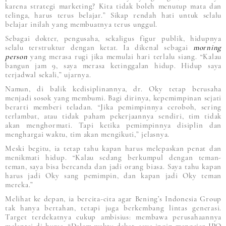
karena strategi marketing? Kita tidak boleh menutup mata dan
telinga, harus terus belajar.” Sikap rendah hati untuk selalu
belajar inilah yang membuatnya terus unggul.
Sebagai dokter, pengusaha, sekaligus figur publik, hidupnya
selalu terstruktur dengan ketat. Ia dikenal sebagai
morning
person
yang merasa rugi jika memulai hari terlalu siang. “Kalau
bangun jam 9, saya merasa ketinggalan hidup. Hidup saya
terjadwal sekali,” ujarnya.
Namun, di balik kedisiplinannya, dr. Oky tetap berusaha
menjadi sosok yang membumi. Bagi dirinya, kepemimpinan sejati
berarti memberi teladan. “Jika pemimpinnya ceroboh, sering
terlambat, atau tidak paham pekerjaannya sendiri, tim tidak
akan menghormati. Tapi ketika pemimpinnya disiplin dan
menghargai waktu, tim akan mengikuti,” jelasnya.
Meski begitu, ia tetap tahu kapan harus melepaskan penat dan
menikmati hidup. “Kalau sedang berkumpul dengan teman-
teman, saya bisa bercanda dan jadi orang biasa. Saya tahu kapan
harus jadi Oky sang pemimpin, dan kapan jadi Oky teman
mereka.”
Melihat ke depan, ia bercita-cita agar Bening’s Indonesia Group
tak hanya bertahan, tetapi juga berkembang lintas generasi.
Target terdekatnya cukup ambisius: membawa perusahaannya