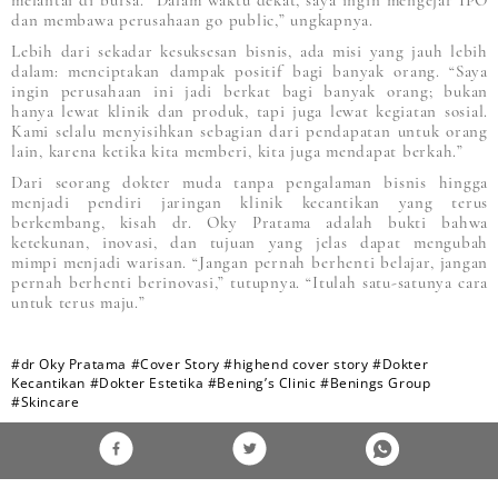
melantai di bursa. “Dalam waktu dekat, saya ingin mengejar IPO
dan membawa perusahaan go public,” ungkapnya.
Lebih dari sekadar kesuksesan bisnis, ada misi yang jauh lebih
dalam: menciptakan dampak positif bagi banyak orang. “Saya
ingin perusahaan ini jadi berkat bagi banyak orang; bukan
hanya lewat klinik dan produk, tapi juga lewat kegiatan sosial.
Kami selalu menyisihkan sebagian dari pendapatan untuk orang
lain, karena ketika kita memberi, kita juga mendapat berkah.”
Dari seorang dokter muda tanpa pengalaman bisnis hingga
menjadi pendiri jaringan klinik kecantikan yang terus
berkembang, kisah dr. Oky Pratama adalah bukti bahwa
ketekunan, inovasi, dan tujuan yang jelas dapat mengubah
mimpi menjadi warisan. “Jangan pernah berhenti belajar, jangan
pernah berhenti berinovasi,” tutupnya. “Itulah satu-satunya cara
untuk terus maju.”
#dr Oky Pratama
#Cover Story
#highend cover story
#Dokter
Kecantikan
#Dokter Estetika
#Bening’s Clinic
#Benings Group
#Skincare