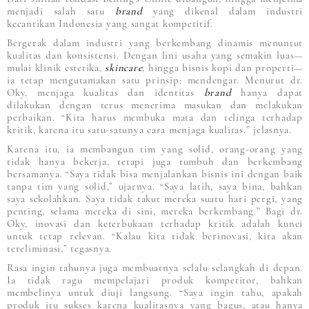
menjadi salah satu
brand
yang dikenal dalam industri
kecantikan Indonesia yang sangat kompetitif.
Bergerak dalam industri yang berkembang dinamis menuntut
kualitas dan konsistensi. Dengan lini usaha yang semakin luas—
mulai klinik estetika,
skincare
, hingga bisnis kopi dan properti—
ia tetap mengutamakan satu prinsip: mendengar. Menurut dr.
Oky, menjaga kualitas dan identitas
brand
hanya dapat
dilakukan dengan terus menerima masukan dan melakukan
perbaikan. “Kita harus membuka mata dan telinga terhadap
kritik, karena itu satu-satunya cara menjaga kualitas.” jelasnya.
Karena itu, ia membangun tim yang solid, orang-orang yang
tidak hanya bekerja, tetapi juga tumbuh dan berkembang
bersamanya. “Saya tidak bisa menjalankan bisnis ini dengan baik
tanpa tim yang solid,” ujarnya. “Saya latih, saya bina, bahkan
saya sekolahkan. Saya tidak takut mereka suatu hari pergi, yang
penting, selama mereka di sini, mereka berkembang.” Bagi dr.
Oky, inovasi dan keterbukaan terhadap kritik adalah kunci
untuk tetap relevan. “Kalau kita tidak berinovasi, kita akan
tereliminasi,” tegasnya.
Rasa ingin tahunya juga membuatnya selalu selangkah di depan.
Ia tidak ragu mempelajari produk kompetitor, bahkan
membelinya untuk diuji langsung. “Saya ingin tahu, apakah
produk itu sukses karena kualitasnya yang bagus, atau hanya