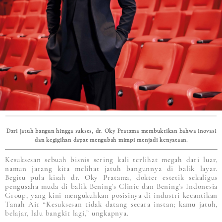
Dari jatuh bangun hingga sukses, dr. Oky Pratama membuktikan bahwa inovasi
dan kegigihan dapat mengubah mimpi menjadi kenyataan.
Kesuksesan sebuah bisnis sering kali terlihat megah dari luar,
namun jarang kita melihat jatuh bangunnya di balik layar.
Begitu pula kisah dr. Oky Pratama, dokter estetik sekaligus
pengusaha muda di balik Bening’s Clinic dan Bening’s Indonesia
Group, yang kini mengukuhkan posisinya di industri kecantikan
Tanah Air “Kesuksesan tidak datang secara instan; kamu jatuh,
belajar, lalu bangkit lagi,” ungkapnya.