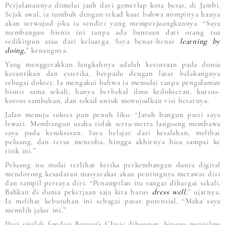
Perjalanannya dimulai jauh dari gemerlap kota besar, di Jambi.
Sejak awal, ia tumbuh dengan tekad kuat bahwa mimpinya hanya
akan terwujud jika ia sendiri yang memperjuangkannya. “Saya
membangun bisnis ini tanpa ada bantuan dari orang tua
sedikitpun atau dari keluarga. Saya benar-benar
learning by
doing,
” kenangnya.
Yang menggerakkan langkahnya adalah kecintaan pada dunia
kecantikan dan estetika, berpadu dengan latar belakangnya
sebagai dokter. Ia mengakui bahwa ia memulai tanpa pengalaman
bisnis sama sekali, hanya berbekal ilmu kedokteran, kursus-
kursus tambahan, dan tekad untuk mewujudkan visi besarnya.
Jalan menuju sukses pun penuh liku: “Jatuh bangun pasti saya
lewati. Membangun usaha tidak serta-merta langsung membawa
saya pada kesuksesan. Saya belajar dari kesalahan, melihat
peluang, dan terus mencoba, hingga akhirnya bisa sampai ke
titik ini.”
Peluang itu mulai terlihat ketika perkembangan dunia digital
mendorong kesadaran masyarakat akan pentingnya merawat diri
dan tampil percaya diri. “Penampilan itu sangat dihargai sekali.
Bahkan di dunia pekerjaan saja kita harus
dress well
,” ujarnya.
Ia melihat kebutuhan ini sebagai pasar potensial, “Maka saya
memilih jalur ini.”
Dari sinilah fondasi Bening’s Clinic dibangun, hingga menjelma