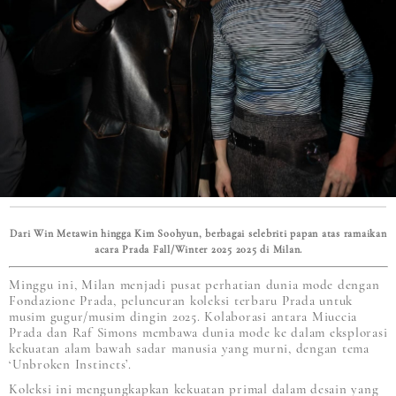
Dari Win Metawin hingga Kim Soohyun, berbagai selebriti papan atas ramaikan
acara Prada Fall/Winter 2025 2025 di Milan.
Minggu ini, Milan menjadi pusat perhatian dunia mode dengan
Fondazione Prada, peluncuran koleksi terbaru Prada untuk
musim gugur/musim dingin 2025. Kolaborasi antara Miuccia
Prada dan Raf Simons membawa dunia mode ke dalam eksplorasi
kekuatan alam bawah sadar manusia yang murni, dengan tema
‘Unbroken Instincts’.
Koleksi ini mengungkapkan kekuatan primal dalam desain yang