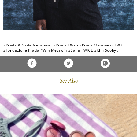
#Prada
#Prada Menswear
#Prada FW25
#Prada Menswear FW25
#Fondazione Prada
#Win Metawin
#Sana TWICE
#Kim Soohyun
See Also