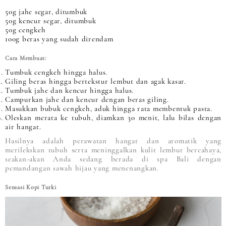
50g jahe segar, ditumbuk
50g kencur segar, ditumbuk
50g cengkeh
100g beras yang sudah direndam
Cara Membuat:
Tumbuk cengkeh hingga halus.
Giling beras hingga bertekstur lembut dan agak kasar.
Tumbuk jahe dan kencur hingga halus.
Campurkan jahe dan kencur dengan beras giling.
Masukkan bubuk cengkeh, aduk hingga rata membentuk pasta.
Oleskan merata ke tubuh, diamkan 30 menit, lalu bilas dengan
air hangat.
Hasilnya adalah perawatan hangat dan aromatik yang
merilekskan tubuh serta meninggalkan kulit lembut bercahaya,
seakan-akan Anda sedang berada di spa Bali dengan
pemandangan sawah hijau yang menenangkan.
Sensasi Kopi Turki