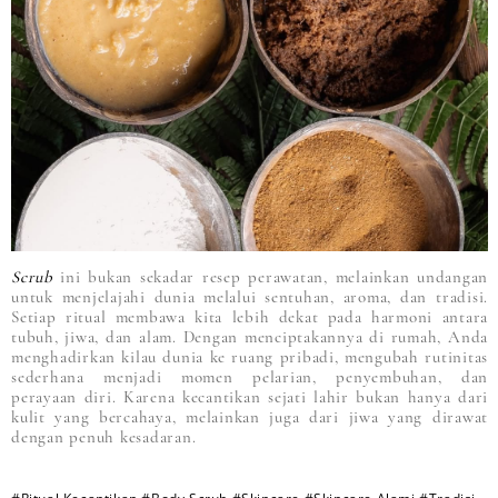
Scrub
ini bukan sekadar resep perawatan, melainkan undangan
untuk menjelajahi dunia melalui sentuhan, aroma, dan tradisi.
Setiap ritual membawa kita lebih dekat pada harmoni antara
tubuh, jiwa, dan alam. Dengan menciptakannya di rumah, Anda
menghadirkan kilau dunia ke ruang pribadi, mengubah rutinitas
sederhana menjadi momen pelarian, penyembuhan, dan
perayaan diri. Karena kecantikan sejati lahir bukan hanya dari
kulit yang bercahaya, melainkan juga dari jiwa yang dirawat
dengan penuh kesadaran.