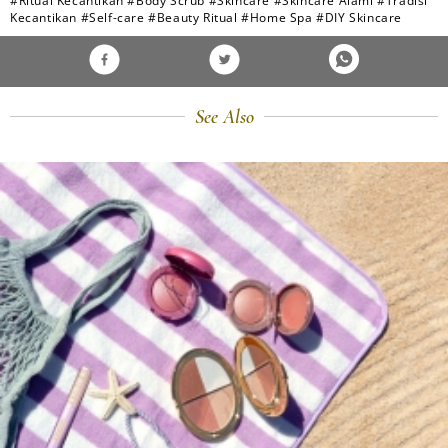
#Ritual Kecantikan
#Body Scrub
#Skincare
#Skincare Alami
#Tradisi
Kecantikan
#Self-care
#Beauty Ritual
#Home Spa
#DIY Skincare
See Also