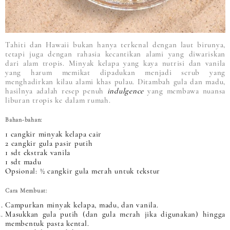
Tahiti dan Hawaii bukan hanya terkenal dengan laut birunya,
tetapi juga dengan rahasia kecantikan alami yang diwariskan
dari alam tropis. Minyak kelapa yang kaya nutrisi dan vanila
yang harum memikat dipadukan menjadi scrub yang
menghadirkan kilau alami khas pulau. Ditambah gula dan madu,
hasilnya adalah resep penuh
indulgence
yang membawa nuansa
liburan tropis ke dalam rumah.
Bahan-bahan:
1 cangkir minyak kelapa cair
2 cangkir gula pasir putih
1 sdt ekstrak vanila
1 sdt madu
Opsional: ½ cangkir gula merah untuk tekstur
Cara Membuat:
Campurkan minyak kelapa, madu, dan vanila.
Masukkan gula putih (dan gula merah jika digunakan) hingga
membentuk pasta kental.