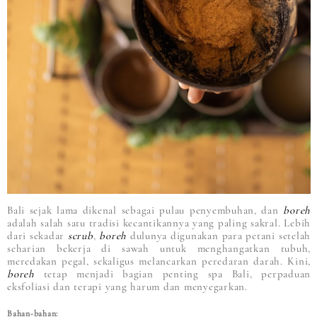
Bali sejak lama dikenal sebagai pulau penyembuhan, dan
boreh
adalah salah satu tradisi kecantikannya yang paling sakral. Lebih
dari sekadar
scrub
,
boreh
dulunya digunakan para petani setelah
seharian bekerja di sawah untuk menghangatkan tubuh,
meredakan pegal, sekaligus melancarkan peredaran darah. Kini,
boreh
tetap menjadi bagian penting spa Bali, perpaduan
eksfoliasi dan terapi yang harum dan menyegarkan.
Bahan-bahan: