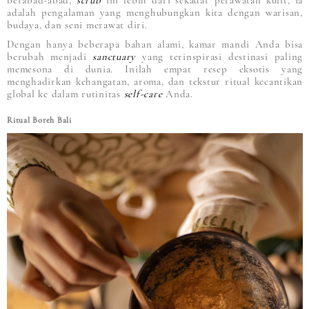
berabad-abad,
scrub
ini lebih dari sekadar perawatan kulit, ia
adalah pengalaman yang menghubungkan kita dengan warisan,
budaya, dan seni merawat diri.
Dengan hanya beberapa bahan alami, kamar mandi Anda bisa
berubah menjadi
sanctuary
yang terinspirasi destinasi paling
memesona di dunia. Inilah empat resep eksotis yang
menghadirkan kehangatan, aroma, dan tekstur ritual kecantikan
global ke dalam rutinitas
self-care
Anda.
Ritual Boreh Bali