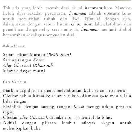
Tak ada yang lebih mewah dari ritual
hammam
khas Maroko.
Lebih dari sekadar perawatan,
hammam
adalah upacara kuno
untuk pemurnian tubuh dan jiwa. Dimulai dengan uap,
dilanjutkan dengan sabun hitam
savon noir,
lalu eksfoliasi dan
pemulihan dengan clay serta minyak,
hammam
menjadi simbol
kemewahan sekaligus penyucian diri.
Bahan Utama:
Sabun Hitam Maroko
(Beldi Soap)
Sarung tangan
Kessa
Clay Ghassoul (Rhassoul)
Minyak
Argan
murni
Cara Membuat:
Biarkan uap dari air panas melembutkan kulit selama 10 menit.
Oleskan sabun hitam ke seluruh tubuh, diamkan 5–10 menit, lalu
bilas ringan.
Eksfoliasi dengan sarung tangan
Kessa
menggunakan gerakan
tegas.
Oleskan
clay Ghassoul,
diamkan 10–15 menit, lalu bilas.
Akhiri dengan pijatan lembut minyak
Argan
untuk
melembapkan kulit.