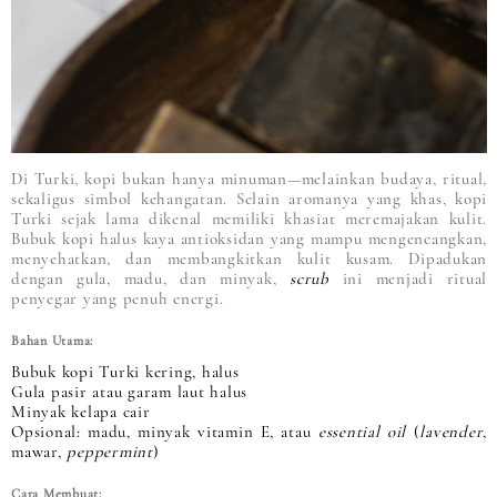
Di Turki, kopi bukan hanya minuman—melainkan budaya, ritual,
sekaligus simbol kehangatan. Selain aromanya yang khas, kopi
Turki sejak lama dikenal memiliki khasiat meremajakan kulit.
Bubuk kopi halus kaya antioksidan yang mampu mengencangkan,
menyehatkan, dan membangkitkan kulit kusam. Dipadukan
dengan gula, madu, dan minyak,
scrub
ini menjadi ritual
penyegar yang penuh energi.
Bahan Utama:
Bubuk kopi Turki kering, halus
Gula pasir atau garam laut halus
Minyak kelapa cair
Opsional: madu, minyak vitamin E, atau
essential oil
(
lavender
,
mawar,
peppermint
)
Cara Membuat: