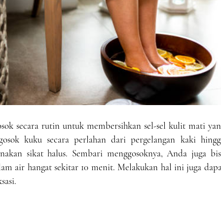
osok secara rutin untuk membersihkan sel-sel kulit mati ya
sok kuku secara perlahan dari pergelangan kaki hingg
akan sikat halus. Sembari menggosoknya, Anda juga bis
m air hangat sekitar 10 menit. Melakukan hal ini juga dap
sasi.