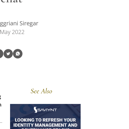
griani Siregar
 May 2022
See Also
g
h