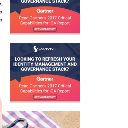
,
da
n