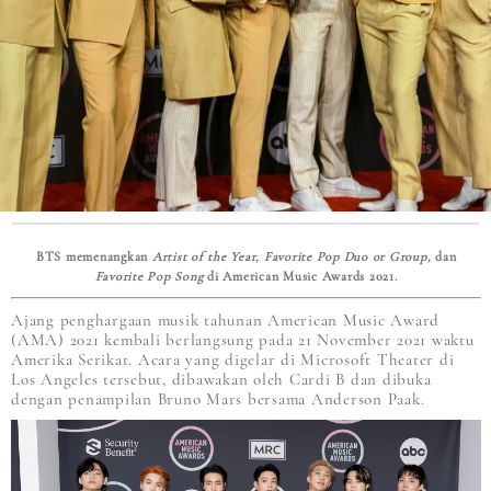
BTS memenangkan
Artist of the Year, Favorite Pop Duo or Group,
dan
Favorite Pop Song
di American Music Awards 2021.
Ajang penghargaan musik tahunan American Music Award
(AMA) 2021 kembali berlangsung pada 21 November 2021 waktu
Amerika Serikat. Acara yang digelar di Microsoft Theater di
Los Angeles tersebut, dibawakan oleh Cardi B dan dibuka
dengan penampilan Bruno Mars bersama Anderson Paak.