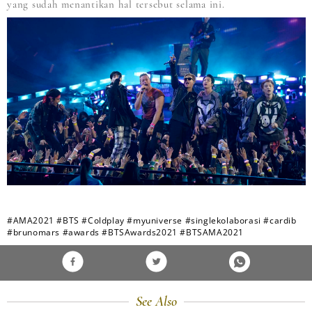
yang sudah menantikan hal tersebut selama ini.
#AMA2021
#BTS
#Coldplay
#myuniverse
#singlekolaborasi
#cardib
#brunomars
#awards
#BTSAwards2021
#BTSAMA2021
See Also