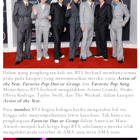
Dalam ajang penghargaan kali ini, BTS berhasil membawa semua
piala pada kategori yang menominasikan mereka, yaitu
Artist of
the Year, Favorite Pop Duo or Group,
dan
Favorite Pop Song.
Menariknya, BTS berhasil mengalahkan Ariana Grande, Drake,
Olivia Rodrigo, Taylor Swift, dan The Weeknd, dalam kategori
Artist of the Year.
Para
member
BTS begitu bahagia ketika mengetahui hal itu,
hingga sulit menyampaikannya lewat kata-kata. Tak hanya itu,
penghargaan
Favorite Duo or Group
dalam American Music
Awards menjadi kali ketiga bagi BTS, sebelumnya mereka telah
mengoleksi piala tersebut di AMA 2019 serta AMA 2020.