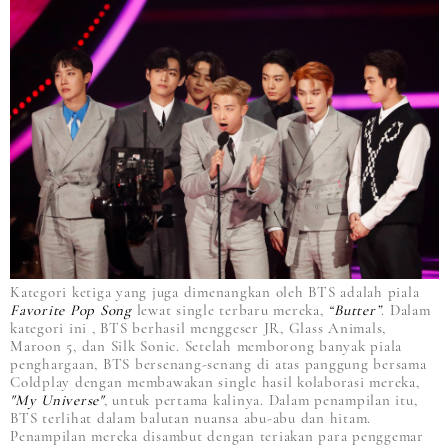
Kategori ketiga yang juga dimenangkan oleh BTS adalah piala
Favorite Pop Song
lewat single terbaru mereka,
“Butter”
. Dalam
kategori ini , BTS berhasil menggeser JR, Glass Animals,
Maroon 5, dan Silk Sonic. Setelah memborong banyak piala
penghargaan, BTS bersenang-senang di atas panggung bersama
Coldplay dengan membawakan single hasil kolaborasi mereka,
"My Universe"
, untuk pertama kalinya. Dalam penampilan itu,
BTS terlihat dalam balutan nuansa abu-abu dan hitam.
Penampilan mereka disambut dengan teriakan para penggemar