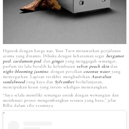
Dipatok dengan harga $90, Your Turn menawarkan perjalanan
aroma yang dinamis. Dibuka dengan keharuman segar
bergamot
peel
,
cardamom pod
, dan
ginger
yang menggugah semangat,
parfum ini lalu beralih ke kelembutan
velvet peach skin
dan
night-blooming jasmine
, dengan percikan
coconut water
yang
menyegarkan. Lapisan terakhir menghadirkan
Australian
sandalwood
yang kaya dan
Sylvamber
berkelanjutan,
menciptakan kesan yang intens sekaligus menenangkan.
“Saya selalu memiliki semangat untuk dengan wewangian dan
menikmati proses mengembangkan sesuatu yang baru,” jelas
Billie dalam rilis resminya.