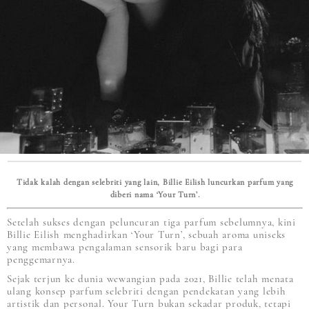
Tidak kalah dengan selebriti yang lain, Billie Eilish luncurkan parfum yang
diberi nama ‘Your Turn’.
Setelah sukses dengan peluncuran tiga parfum sebelumnya, kini
Billie Eilish menghadirkan ‘Your Turn’, sebuah aroma uniseks
yang membawa pengalaman sensorik baru bagi para
penggemarnya.
Sejak terjun ke dunia wewangian pada 2021, Billie telah menata
ulang konsep parfum selebriti dengan pendekatan yang lebih
artistik dan personal. Your Turn bukan sekadar produk, tetapi