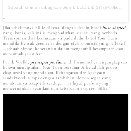
Sebuah kiriman dibagikan oleh BILLIE EILISH (@billieeilish)
Jika sebelumnya Billie dikenal dengan desain botol
bust-shaped
yang ikonis, kali ini ia menghadirkan sesuatu yang berbeda.
Terinspirasi dari kecintaannya pada dadu, botol Your Turn
memiliki bentuk geometris dengan efek kromatik yang reflektif
—sebuah simbol keberanian dalam mengambil kesempatan dan
menempuh jalan baru.
Frank Voelkl,
principal perfumer
di Firmenich, mengungkapkan
bahwa menciptakan Your Turn bersama Billie adalah proses
eksplorasi yang mendalam. Kehangatan dan kekayaan
sandalwood, tetapi dengan tambahan elemen segar yang
membuatnya tetap tak terduga. Hasilnya? parfum yang
mencerminkan keunikan dan kebebasan ekspresi Billie.”