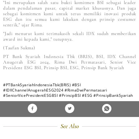
"Ini merupakan salah satu bukti komitmen BSI sebagai leader
dalam pendalaman pasar, capital market khususnya. Dan juga
sebagai komitmen kami untuk terus memiliki inovasi produk
ESG dan itu semua kami lakukan dengan prinsip costumer
sentrik," ujar Rima.
"Jadi menurut kami terimakasih sekali IDX sudah memberikan
award ini kepada kami," tutupnya.
(Taufan Sukma)
PT Bank Syariah Indonesia Tbk (BRIS), BSI, IDX Channel
Anugerah ESG 2024, Rima Dwi Permatasari, Senior Vice
President ESG BSI, Prinsip BSI, ESG, Prinsip Bank Syariah
#PTBankSyariahIndonesiaTbk(BRIS)
#BSI
#IDXChannelAnugerahESG2024
#RimaDwiPermatasari
#SeniorVicePresidentESGBSI
#PrinsipBSI
#ESG
#PrinsipBankSyariah
See Also