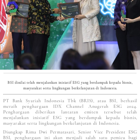
BSI dinilai telah menjalankan inisiatif ESG yang berdampak kepada bisnis,
masyarakat serta lingkungan berkelanjutan di Indonesia.
PT Bank Syariah Indonesia Tbk (BRIS), atau BSI, berhasil
meraih penghargaan IDX Channel Anugerah ESG 2024.
Penghargaan diberikan lantaran emiten tersebut telah
menjalankan inisiatif ESG yang berdampak kepada bisnis,
masyarakat serta lingkungan berkelanjutan di Indonesia.
Diungkap Rima Dwi Permatasari, Senior Vice President ESG
BSI, penghargaan ini akan menjadi salah satu pemicu bagi