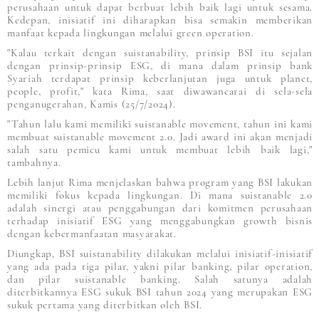
perusahaan untuk dapat berbuat lebih baik lagi untuk sesama.
Kedepan, inisiatif ini diharapkan bisa semakin memberikan
manfaat kepada lingkungan melalui green operation.
"Kalau terkait dengan suistanability, prinsip BSI itu sejalan
dengan prinsip-prinsip ESG, di mana dalam prinsip bank
Syariah terdapat prinsip keberlanjutan juga untuk planet,
people, profit," kata Rima, saat diwawancarai di sela-sela
penganugerahan, Kamis (25/7/2024).
"Tahun lalu kami memiliki suistanable movement, tahun ini kami
membuat suistanable movement 2.0. Jadi award ini akan menjadi
salah satu pemicu kami untuk membuat lebih baik lagi,"
tambahnya.
Lebih lanjut Rima menjelaskan bahwa program yang BSI lakukan
memiliki fokus kepada lingkungan. Di mana suistanable 2.0
adalah sinergi atau penggabungan dari komitmen perusahaan
terhadap inisiatif ESG yang menggabungkan growth bisnis
dengan kebermanfaatan masyarakat.
Diungkap, BSI suistanability dilakukan melalui inisiatif-inisiatif
yang ada pada tiga pilar, yakni pilar banking, pilar operation,
dan pilar suistanable banking. Salah satunya adalah
diterbitkannya ESG sukuk BSI tahun 2024 yang merupakan ESG
sukuk pertama yang diterbitkan oleh BSI.