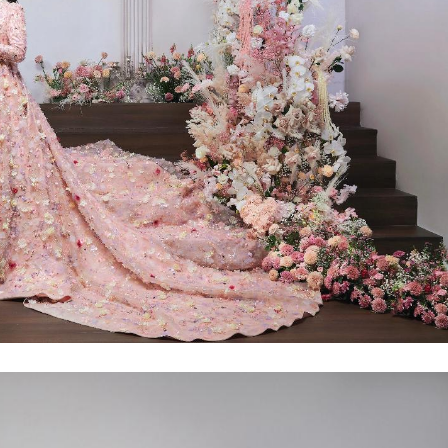
 sebagai official beauty partner yang akan mempercantik penampil
 PVRA brand lokal sepatu mewah yang melengkapi footwear sho
n.