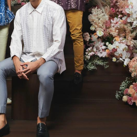
eluncurkan koleksi "Prive" bagi Anda yang ingin tampil simpel nam
ggunakan warna soft dan neutral, koleksi ini memberikan kesan ya
ongan cutting A-line yang sederhana namun dihiasi dengan aks
makin mencuri perhatian.
Creative Director Klamby, Nadine Gau