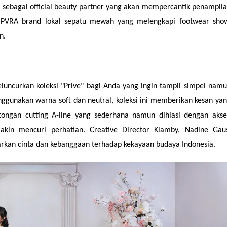
minkan keanekaragaman budaya, keragaman hayati, dan kecantik
pilkan keragaman etnis dari berbagai daerah, memberikan sentuh
n keindahan bunga-bunga endemik yang tumbuh di tempat-temp
Collection 2024 juga mendapatkan dukungan dari Somethinc salah sa