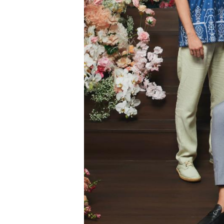
Selain Archipelago Series, Klamby juga m
tetap elegan dan mewah di hari raya. Men
santai namun tetap memikat dengan pot
aksesoris gold yang menjadikannya se