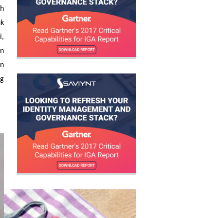
ah
uk
i,
an
an
ng