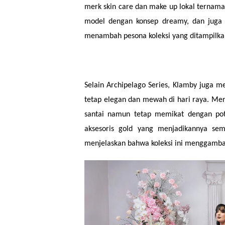
Setiap pakaian yang dihadirkan mencer
alam Indonesia. Koleksi ini juga menam
khas dari masing-masing daerah denga
tersebut. Acara Digital Show Klamby Eid 