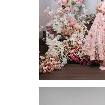
merk skin care dan make up lokal ternama
model dengan konsep dreamy, dan juga
menambah pesona koleksi yang ditampilka