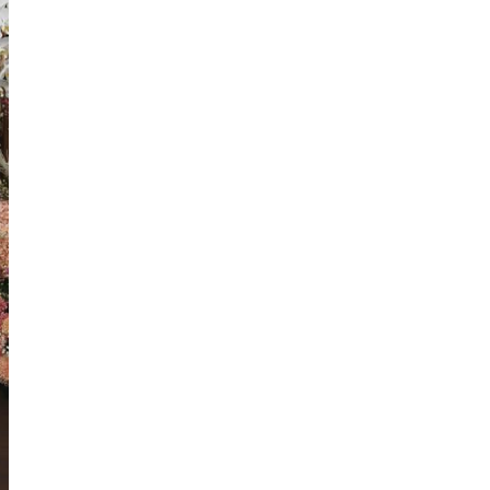
un
ng
en
s,