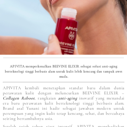
APIVITA memperkenalkan BEEVINE ELIXIR sebagai solusi anti-aging
berteknologi tinggi berbasis alam untuk kulit lebih kencang dan tampak awet
muda.
APIVITA kembali menetapkan standar baru dalam dunia
perawatan kulit dengan meluncurkan BEEVINE ELIXIR –
Collagen Reboot
, rangkaian
anti-aging
inovatif yang menandai
era baru perawatan kulit berteknologi tinggi berbasis alam.
Brand asal Yunani ini hadir sebagai jawaban modern untuk
perempuan yang ingin kulit tetap kencang, sehat, dan bercahaya
seiring bertambahnya usia.
Setelah tujuh tahun riset intensif, APIVITA menghadirkan