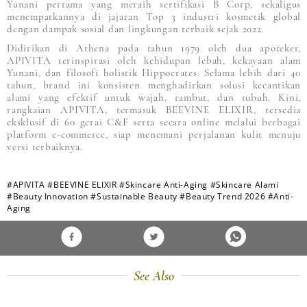
Yunani pertama yang meraih sertifikasi B Corp, sekaligus
menempatkannya di jajaran Top 3 industri kosmetik global
dengan dampak sosial dan lingkungan terbaik sejak 2022.
Didirikan di Athena pada tahun 1979 oleh dua apoteker,
APIVITA terinspirasi oleh kehidupan lebah, kekayaan alam
Yunani, dan filosofi holistik Hippocrates. Selama lebih dari 40
tahun, brand ini konsisten menghadirkan solusi kecantikan
alami yang efektif untuk wajah, rambut, dan tubuh. Kini,
rangkaian APIVITA, termasuk BEEVINE ELIXIR, tersedia
eksklusif di 60 gerai C&F serta secara online melalui berbagai
platform e-commerce, siap menemani perjalanan kulit menuju
versi terbaiknya.
#APIVITA
#BEEVINE ELIXIR
#Skincare Anti-Aging
#Skincare Alami
#Beauty Innovation
#Sustainable Beauty
#Beauty Trend 2026
#Anti-
Aging
See Also