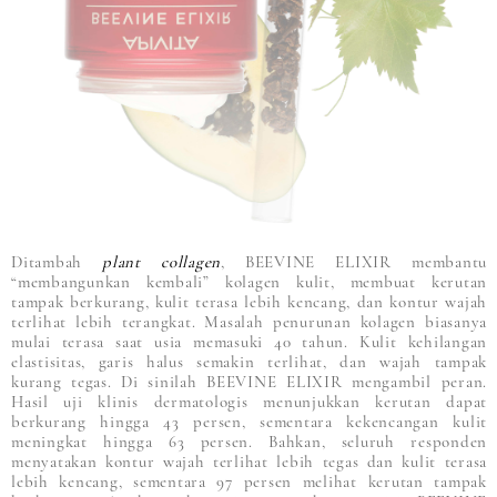
Ditambah
plant collagen
, BEEVINE ELIXIR membantu
“membangunkan kembali” kolagen kulit, membuat kerutan
tampak berkurang, kulit terasa lebih kencang, dan kontur wajah
terlihat lebih terangkat. Masalah penurunan kolagen biasanya
mulai terasa saat usia memasuki 40 tahun. Kulit kehilangan
elastisitas, garis halus semakin terlihat, dan wajah tampak
kurang tegas. Di sinilah BEEVINE ELIXIR mengambil peran.
Hasil uji klinis dermatologis menunjukkan kerutan dapat
berkurang hingga 43 persen, sementara kekencangan kulit
meningkat hingga 63 persen. Bahkan, seluruh responden
menyatakan kontur wajah terlihat lebih tegas dan kulit terasa
lebih kencang, sementara 97 persen melihat kerutan tampak