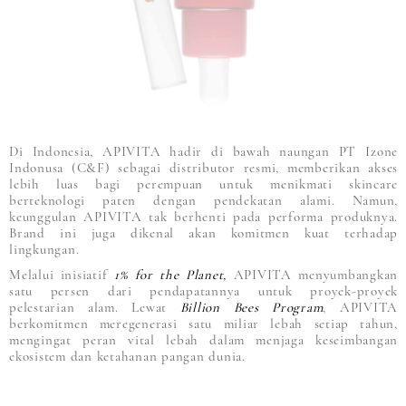
Di Indonesia, APIVITA hadir di bawah naungan PT Izone
Indonusa (C&F) sebagai distributor resmi, memberikan akses
lebih luas bagi perempuan untuk menikmati skincare
berteknologi paten dengan pendekatan alami. Namun,
keunggulan APIVITA tak berhenti pada performa produknya.
Brand ini juga dikenal akan komitmen kuat terhadap
lingkungan.
Melalui inisiatif
1% for the Planet,
APIVITA menyumbangkan
satu persen dari pendapatannya untuk proyek-proyek
pelestarian alam. Lewat
Billion Bees Program
, APIVITA
berkomitmen meregenerasi satu miliar lebah setiap tahun,
mengingat peran vital lebah dalam menjaga keseimbangan
ekosistem dan ketahanan pangan dunia.