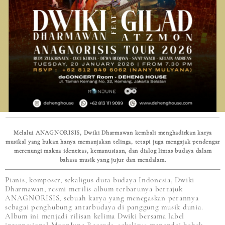
Melalui ANAGNORISIS, Dwiki Dharmawan kembali menghadirkan karya
musikal yang bukan hanya memanjakan telinga, tetapi juga mengajak pendengar
merenungi makna identitas, kemanusiaan, dan dialog lintas budaya dalam
bahasa musik yang jujur dan mendalam.
Pianis, komposer, sekaligus duta budaya Indonesia, Dwiki
Dharmawan, resmi merilis album terbarunya bertajuk
ANAGNORISIS, sebuah karya yang menegaskan perannya
sebagai penghubung antarbudaya di panggung musik dunia.
Album ini menjadi rilisan kelima Dwiki bersama label