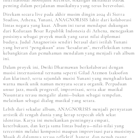
internasional MoonJune Records, sekaligus menandai babak
penting dalam perjalanan musikalnya yang terus berevolusi.
Direkam secara live pada akhir musim dingin 2024 di Sierra
Studios, Athena, Yunani, ANAGNORISIS lahir dari kolaborasi
lintas negara yang kuat. Album ini turut mendapat dukungan
dari Kedutaan Besar Republik Indonesia di Athena, menegaskan
posisinya sebagai proyek musik yang sarat nilai diplomasi
budaya. Judul Anagnorisis sendiri berasal dari istilah Yunani
yang berarti “pengakuan” atau “kesadaran”, merefleksikan tema
kebangkitan dan pemahaman mendalam yang menjadi ruh album
ini.
Dalam proyek ini, Dwiki Dharmawan berkolaborasi dengan
musisi internasional ternama seperti Gilad Atzmon (saksofon
dan klarinet), serta sejumlah musisi Yunani yang menghadirkan
warna musik unik namun menyatu secara organik. Perpaduan
unsur jazz, musik progresif, improvisasi, serta akar musikal
Nusantara terasa mengalir alami—bukan sebagai tempelan,
melainkan sebagai dialog musikal yang setara.
Lebih dari sekadar album, ANAGNORISIS menjadi pernyataan
artistik di tengah dunia yang kerap terpecah oleh sekat
identitas. Karya ini menekankan pentingnya empati,
keterbukaan, dan kerja sama lintas budaya—nilai-nilai yang
tercermin melalui komposisi maupun improvisasi para musisinya.
Musik di dalamnya terasa reflektif, hangat, dan penuh ruang