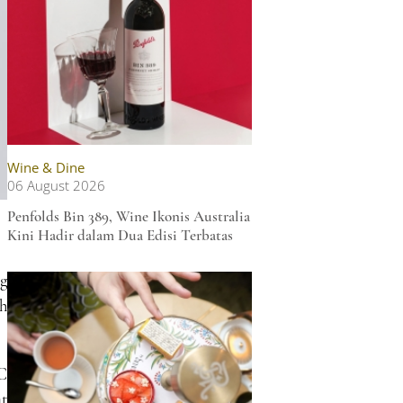
Wine & Dine
06 August 2026
Penfolds Bin 389, Wine Ikonis Australia
Kini Hadir dalam Dua Edisi Terbatas
ng
h
C
t