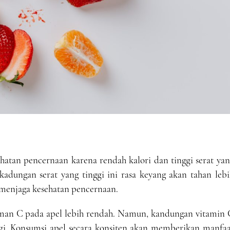
hatan pencernaan karena rendah kalori dan tinggi serat ya
dungan serat yang tinggi ini rasa keyang akan tahan lebi
uk menjaga kesehatan pencernaan.
aman C pada apel lebih rendah. Namun, kandungan vitamin 
ggi. Konsumsi apel secara konsiten akan memberikan manfaa