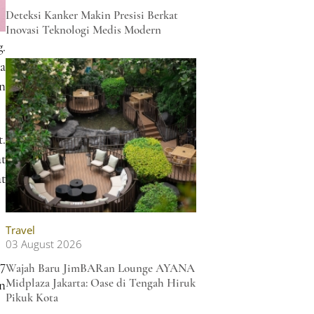
Deteksi Kanker Makin Presisi Berkat
Inovasi Teknologi Medis Modern
g.
a
n
.
at
t
Travel
03 August 2026
7
Wajah Baru JimBARan Lounge AYANA
Midplaza Jakarta: Oase di Tengah Hiruk
an
Pikuk Kota