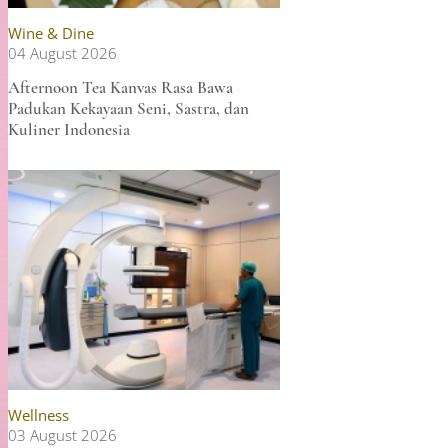
Wine & Dine
04 August 2026
Afternoon Tea Kanvas Rasa Bawa
Padukan Kekayaan Seni, Sastra, dan
Kuliner Indonesia
Wellness
03 August 2026