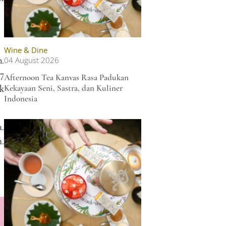
Wine & Dine
.
04 August 2026
7
Afternoon Tea Kanvas Rasa Padukan
uk
Kekayaan Seni, Sastra, dan Kuliner
Indonesia
a.
.