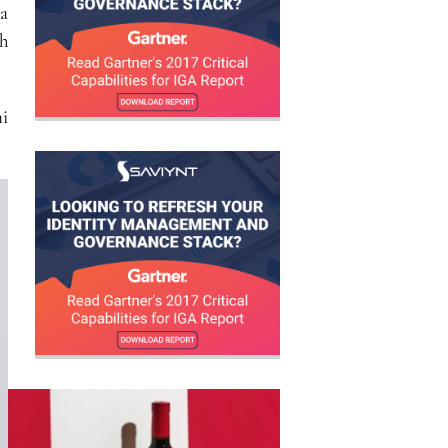
a
h
i