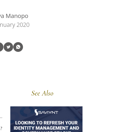
tya Manopo
anuary 2020
See Also
a?