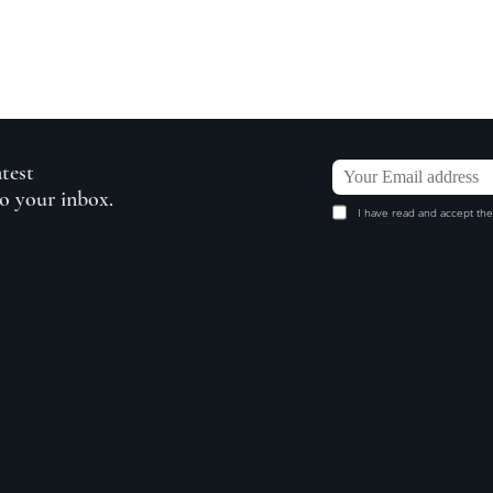
atest
to your inbox.
I have read and accept the