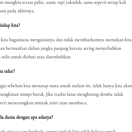
i mungkin terasa pahit, asam; tapi yakinlah, sama seperti setiap kali
nis pada akhirnya.
idup kita?
h kita bagaimana mengatasinya dan tidak membiarkannya memakan kita
akan bermanfaat dalam jangka panjang karena sering menyebabkan
 sulit untuk diobati atau disembuhkan.
m tidur?
gia sebelum kita menutup mata untuk malam ini, tidak hanya kita aka
mungkinan mimpi buruk. Jika tradisi lama menghitung domba tidak
perti menenangkan minyak atsiri atau membaca.
da dunia dengan apa adanya?
a situasi yang berbeda, tetapi apakah kita telah belajar untuk