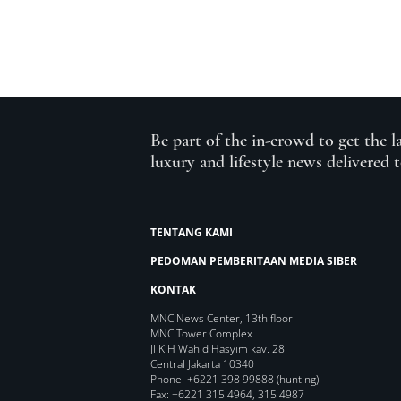
Be part of the in-crowd to get the l
luxury and lifestyle news delivered 
TENTANG KAMI
PEDOMAN PEMBERITAAN MEDIA SIBER
KONTAK
MNC News Center, 13th floor
MNC Tower Complex
Jl K.H Wahid Hasyim kav. 28
Central Jakarta 10340
Phone: +6221 398 99888 (hunting)
Fax: +6221 315 4964, 315 4987