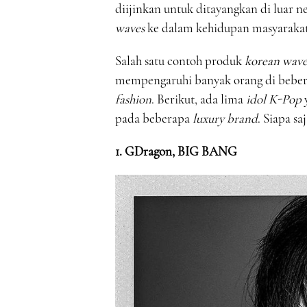
diijinkan untuk ditayangkan di luar
waves
ke dalam kehidupan masyarakat
Salah satu contoh produk
korean wav
mempengaruhi banyak orang di beberap
fashion
. Berikut, ada lima
idol K-Pop
y
pada beberapa
luxury brand
. Siapa sa
1. GDragon, BIG BANG