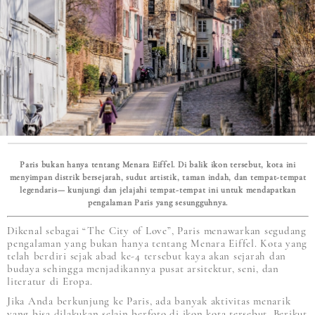
Paris bukan hanya tentang Menara Eiffel. Di balik ikon tersebut, kota ini
menyimpan distrik bersejarah, sudut artistik, taman indah, dan tempat-tempat
legendaris— kunjungi dan jelajahi tempat-tempat ini untuk mendapatkan
pengalaman Paris yang sesungguhnya.
Dikenal sebagai “The City of Love”, Paris menawarkan segudang
pengalaman yang bukan hanya tentang Menara Eiffel. Kota yang
telah berdiri sejak abad ke-4 tersebut kaya akan sejarah dan
budaya sehingga menjadikannya pusat arsitektur, seni, dan
literatur di Eropa.
Jika Anda berkunjung ke Paris, ada banyak aktivitas menarik
yang bisa dilakukan selain berfoto di ikon kota tersebut. Berikut