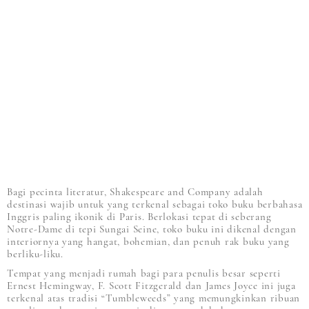
Bagi pecinta literatur, Shakespeare and Company adalah
destinasi wajib untuk yang terkenal sebagai toko buku berbahasa
Inggris paling ikonik di Paris. Berlokasi tepat di seberang
Notre-Dame di tepi Sungai Seine, toko buku ini dikenal dengan
interiornya yang hangat, bohemian, dan penuh rak buku yang
berliku-liku.
Tempat yang menjadi rumah bagi para penulis besar seperti
Ernest Hemingway, F. Scott Fitzgerald dan James Joyce ini juga
terkenal atas tradisi “Tumbleweeds” yang memungkinkan ribuan