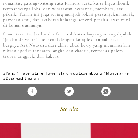
romantis, patung-patung ratu Prancis, serta kursi hijau ikonik
tempat warga lokal dan wisatawan bersantai, membaca, atau
piknik. Taman ini juga sering menjadi lokasi pertunjukan musik,
pameran seni, dan aktivitas keluarga seperti perahu layar mini
di kolam utamanya.
Sementara itu, Jardin des Serres d’Auteuil—yang sering dijuluki
“jardin de verre”—terkenal dengan kompleks rumah kaca
bergaya Art Nouveau dari akhir abad ke-19 yang memamerkan
ribuan spesies tanaman langka dan eksotis, termasuk palem
tropis, anggrek, dan kaktus.
#Paris
#Travel
#Eiffel Tower
#Jardin du Luxembourg
#Montmartre
#Destinasi Liburan
See Also