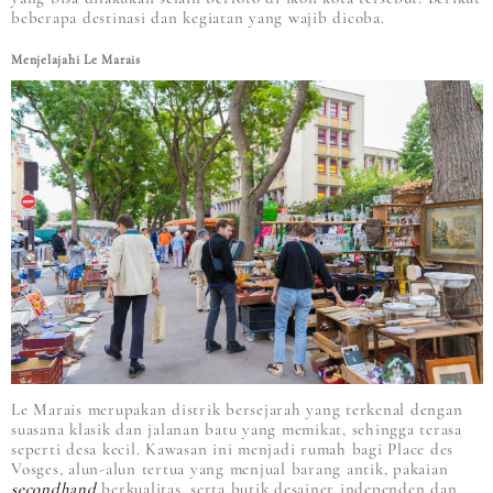
beberapa destinasi dan kegiatan yang wajib dicoba.
Menjelajahi Le Marais
Le Marais merupakan distrik bersejarah yang terkenal dengan
suasana klasik dan jalanan batu yang memikat, sehingga terasa
seperti desa kecil. Kawasan ini menjadi rumah bagi Place des
Vosges, alun-alun tertua yang menjual barang antik, pakaian
secondhand
berkualitas, serta butik desainer independen dan