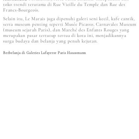
toko trendi terutama di Rue Vieille du Temple dan Rue des
Francs-Bourgeois.
Selain itu, Le Marais juga dipenuhi galeri seni kecil, kafe cantik,
serta museum penting seperti Musée Picasso, Carnavalet Museum
(museum sejarah Paris), dan Marché des Enfants Rouges yang
merupakan pasar tertutup tertua di kota ini, menjadikannya
surga budaya dan belanja yang penuh kejutan.
Berbelanja di Galeries Lafayette Paris Haussmann