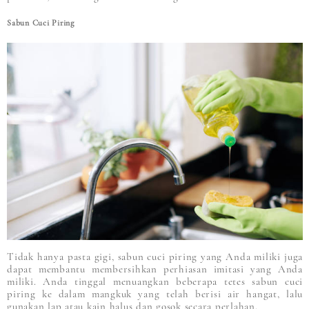
Sabun Cuci Piring
Tidak hanya pasta gigi, sabun cuci piring yang Anda miliki juga
dapat membantu membersihkan perhiasan imitasi yang Anda
miliki. Anda tinggal menuangkan beberapa tetes sabun cuci
piring ke dalam mangkuk yang telah berisi air hangat, lalu
gunakan lap atau kain halus dan gosok secara perlahan.