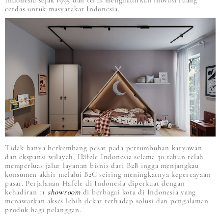
Indonesia sejak 1995 dan terus menghadirkan inovasi ruang
cerdas untuk masyarakat Indonesia.
Tidak hanya berkembang pesat pada pertumbuhan karyawan
dan ekspansi wilayah, Häfele Indonesia selama 30 tahun telah
memperluas jalur layanan bisnis dari B2B ingga menjangkau
konsumen akhir melalui B2C seiring meningkatnya kepercayaan
pasar. Perjalanan Häfele di Indonesia diperkuat dengan
kehadiran 11
showroom
di berbagai kota di Indonesia yang
menawarkan akses lebih dekat terhadap solusi dan pengalaman
produk bagi pelanggan.