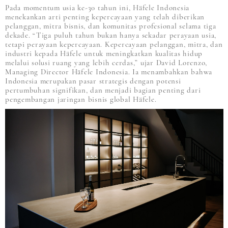
Pada momentum usia ke-30 tahun ini, Häfele Indonesia
menekankan arti penting kepercayaan yang telah diberikan
pelanggan, mitra bisnis, dan komunitas profesional selama tiga
dekade. “Tiga puluh tahun bukan hanya sekadar perayaan usia,
tetapi perayaan kepercayaan. Kepercayaan pelanggan, mitra, dan
industri kepada Häfele untuk meningkatkan kualitas hidup
melalui solusi ruang yang lebih cerdas,” ujar David Lorenzo,
Managing Director Häfele Indonesia. Ia menambahkan bahwa
Indonesia merupakan pasar strategis dengan potensi
pertumbuhan signifikan, dan menjadi bagian penting dari
pengembangan jaringan bisnis global Häfele.