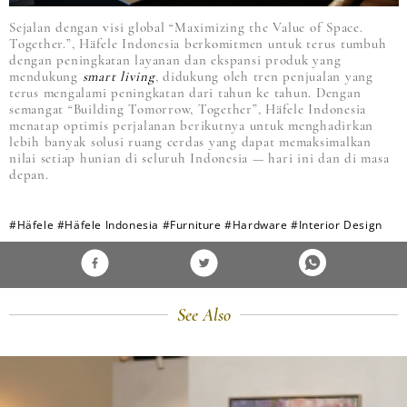
Sejalan dengan visi global “Maximizing the Value of Space.
Together.”, Häfele Indonesia berkomitmen untuk terus tumbuh
dengan peningkatan layanan dan ekspansi produk yang
mendukung
smart living
, didukung oleh tren penjualan yang
terus mengalami peningkatan dari tahun ke tahun. Dengan
semangat “Building Tomorrow, Together”, Häfele Indonesia
menatap optimis perjalanan berikutnya untuk menghadirkan
lebih banyak solusi ruang cerdas yang dapat memaksimalkan
nilai setiap hunian di seluruh Indonesia — hari ini dan di masa
depan.
#Häfele
#Häfele Indonesia
#Furniture
#Hardware
#Interior Design
See Also