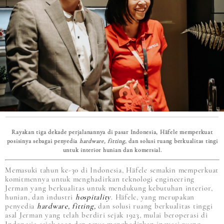
Rayakan tiga dekade perjalanannya di pasar Indonesia, Häfele memperkuat
posisinya sebagai penyedia
hardware, fitting
, dan solusi ruang berkualitas tingi
untuk interior hunian dan komersial.
Memasuki tahun ke-30 di Indonesia, Häfele semakin memperkuat
komitmennya untuk menghadirkan teknologi engineering
Jerman yang berkualitas untuk mendukung kebutuhan interior,
hunian, dan industri
hospitality
. Häfele, yang merupakan
penyedia
hardware, fitting,
dan solusi ruang berkualitas tinggi
asal Jerman yang telah berdiri sejak 1923, mulai beroperasi di