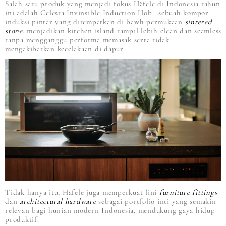
Salah satu produk yang menjadi fokus Häfele di Indonesia tahun
ini adalah Celesta Invinsible Induction Hob—sebuah kompor
induksi pintar yang ditempatkan di bawh permukaan
sintered
stone
, menjadikan kitchen island tampil lebih clean dan seamless
tanpa mengganggu performa memasak serta tidak
mengakibatkan kecelakaan di dapur.
Tidak hanya itu, Häfele juga memperkuat lini
furniture fittings
dan
architectural hardware
sebagai portfolio inti yang semakin
relevan bagi hunian modern Indonesia, mendukung gaya hidup
produktif.