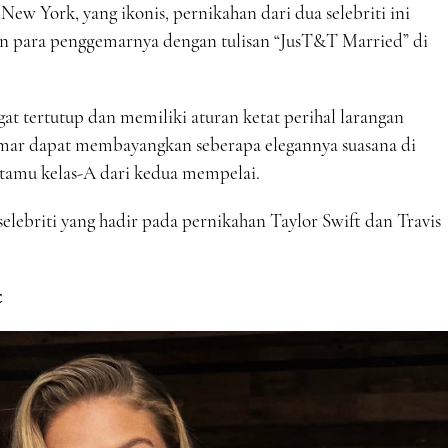
ew York, yang ikonis, pernikahan dari dua selebriti ini
an para penggemarnya dengan tulisan “JusT&T Married” di
t tertutup dan memiliki aturan ketat perihal larangan
ar dapat membayangkan seberapa elegannya suasana di
tamu kelas-A dari kedua mempelai.
elebriti yang hadir pada pernikahan Taylor Swift dan Travis
t